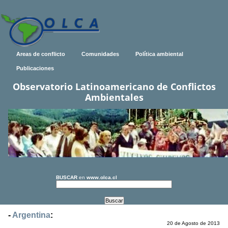
Areas de conflicto
Comunidades
Política ambiental
Publicaciones
Observatorio Latinoamericano de Conflictos
Ambientales
BUSCAR
en
www.olca.cl
-
Argentina
:
20 de Agosto de 2013