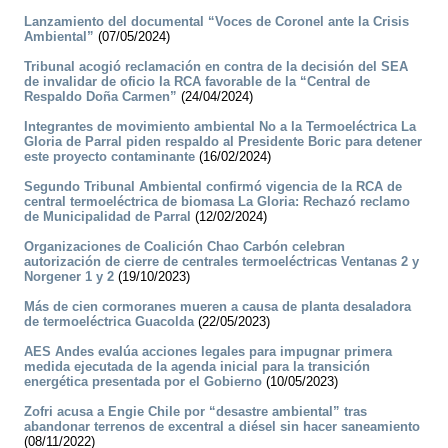
Lanzamiento del documental “Voces de Coronel ante la Crisis
Ambiental”
(07/05/2024)
Tribunal acogió reclamación en contra de la decisión del SEA
de invalidar de oficio la RCA favorable de la “Central de
Respaldo Doña Carmen”
(24/04/2024)
Integrantes de movimiento ambiental No a la Termoeléctrica La
Gloria de Parral piden respaldo al Presidente Boric para detener
este proyecto contaminante
(16/02/2024)
Segundo Tribunal Ambiental confirmó vigencia de la RCA de
central termoeléctrica de biomasa La Gloria: Rechazó reclamo
de Municipalidad de Parral
(12/02/2024)
Organizaciones de Coalición Chao Carbón celebran
autorización de cierre de centrales termoeléctricas Ventanas 2 y
Norgener 1 y 2
(19/10/2023)
Más de cien cormoranes mueren a causa de planta desaladora
de termoeléctrica Guacolda
(22/05/2023)
AES Andes evalúa acciones legales para impugnar primera
medida ejecutada de la agenda inicial para la transición
energética presentada por el Gobierno
(10/05/2023)
Zofri acusa a Engie Chile por “desastre ambiental” tras
abandonar terrenos de excentral a diésel sin hacer saneamiento
(08/11/2022)