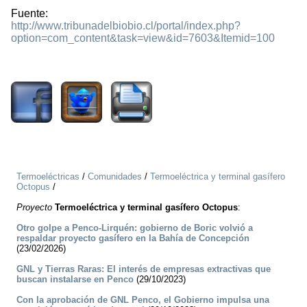
Fuente:
http://www.tribunadelbiobio.cl/portal/index.php?
option=com_content&task=view&id=7603&Itemid=100
1453
Termoeléctricas
/
Comunidades
/
Termoeléctrica y terminal gasífero
Octopus
/
Proyecto
Termoeléctrica y terminal gasífero Octopus
:
Otro golpe a Penco-Lirquén: gobierno de Boric volvió a
respaldar proyecto gasífero en la Bahía de Concepción
(23/02/2026)
GNL y Tierras Raras: El interés de empresas extractivas que
buscan instalarse en Penco
(29/10/2023)
Con la aprobación de GNL Penco, el Gobierno impulsa una