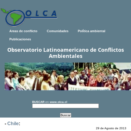
Areas de conflicto
Comunidades
Política ambiental
Publicaciones
Observatorio Latinoamericano de Conflictos
Ambientales
BUSCAR
en
www.olca.cl
-
Chile
:
29 de Agosto de 2013