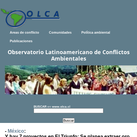
Areas de conflicto
Comunidades
Política ambiental
Publicaciones
Observatorio Latinoamericano de Conflictos
Ambientales
BUSCAR
en
www.olca.cl
-
México
:
Y hay 7 proyectos en El Triunfo: Se planea extraer oro,