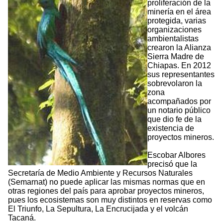
proliferación de la
minería en el área
protegida, varias
organizaciones
ambientalistas
crearon la Alianza
Sierra Madre de
Chiapas. En 2012
sus representantes
sobrevolaron la
zona
acompañados por
un notario público
que dio fe de la
existencia de
proyectos mineros.
Escobar Albores
precisó que la
Secretaría de Medio Ambiente y Recursos Naturales
(Semarnat) no puede aplicar las mismas normas que en
otras regiones del país para aprobar proyectos mineros,
pues los ecosistemas son muy distintos en reservas como
El Triunfo, La Sepultura, La Encrucijada y el volcán
Tacaná.