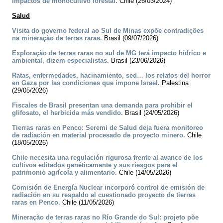
impactos de monocultivo forestal.
Chile (26/03/2024)
Salud
Visita do governo federal ao Sul de Minas expõe contradições
na mineração de terras raras.
Brasil (09/07/2026)
Exploração de terras raras no sul de MG terá impacto hídrico e
ambiental, dizem especialistas.
Brasil (23/06/2026)
Ratas, enfermedades, hacinamiento, sed… los relatos del horror
en Gaza por las condiciones que impone Israel.
Palestina
(29/05/2026)
Fiscales de Brasil presentan una demanda para prohibir el
glifosato, el herbicida más vendido.
Brasil (24/05/2026)
Tierras raras en Penco: Seremi de Salud deja fuera monitoreo
de radiación en material procesado de proyecto minero.
Chile
(18/05/2026)
Chile necesita una regulación rigurosa frente al avance de los
cultivos editados genéticamente y sus riesgos para el
patrimonio agrícola y alimentario.
Chile (14/05/2026)
Comisión de Energía Nuclear incorporó control de emisión de
radiación en su respaldo al cuestionado proyecto de tierras
raras en Penco.
Chile (11/05/2026)
Mineração de terras raras no Río Grande do Sul: projeto põe