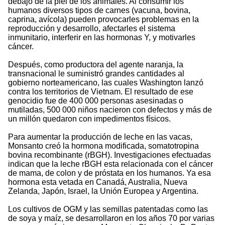
debajo de la piel de los animales. Al consumir los
humanos diversos tipos de carnes (vacuna, bovina,
caprina, avícola) pueden provocarles problemas en la
reproducción y desarrollo, afectarles el sistema
inmunitario, interferir en las hormonas Y, y motivarles
cáncer.
Después, como productora del agente naranja, la
transnacional le suministró grandes cantidades al
gobierno norteamericano, las cuales Washington lanzó
contra los territorios de Vietnam. El resultado de ese
genocidio fue de 400 000 personas asesinadas o
mutiladas, 500 000 niños nacieron con defectos y más de
un millón quedaron con impedimentos físicos.
Para aumentar la producción de leche en las vacas,
Monsanto creó la hormona modificada, somatotropina
bovina recombinante (rBGH). Investigaciones efectuadas
indican que la leche rBGH esta relacionada con el cáncer
de mama, de colon y de próstata en los humanos. Ya esa
hormona esta vetada en Canadá, Australia, Nueva
Zelanda, Japón, Israel, la Unión Europea y Argentina.
Los cultivos de OGM y las semillas patentadas como las
de soya y maíz, se desarrollaron en los años 70 por varias