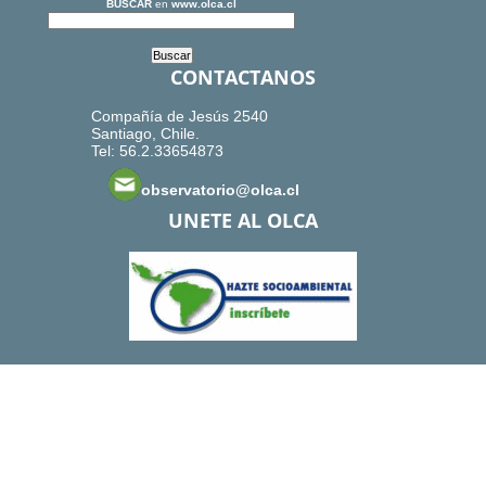
BUSCAR
en
www.olca.cl
CONTACTANOS
Compañía de Jesús 2540
Santiago, Chile.
Tel: 56.2.33654873
observatorio@olca.cl
UNETE AL OLCA