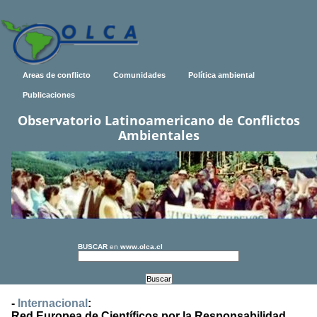
Areas de conflicto
Comunidades
Política ambiental
Publicaciones
Observatorio Latinoamericano de Conflictos
Ambientales
BUSCAR
en
www.olca.cl
-
Internacional
:
Red Europea de Científicos por la Responsabilidad