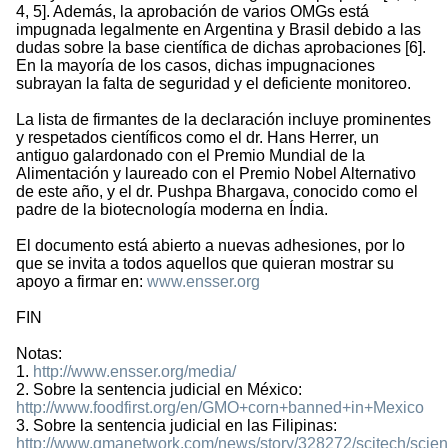
4, 5]. Además, la aprobación de varios OMGs está
impugnada legalmente en Argentina y Brasil debido a las
dudas sobre la base científica de dichas aprobaciones [6].
En la mayoría de los casos, dichas impugnaciones
subrayan la falta de seguridad y el deficiente monitoreo.
La lista de firmantes de la declaración incluye prominentes
y respetados científicos como el dr. Hans Herrer, un
antiguo galardonado con el Premio Mundial de la
Alimentación y laureado con el Premio Nobel Alternativo
de este año, y el dr. Pushpa Bhargava, conocido como el
padre de la biotecnología moderna en Índia.
El documento está abierto a nuevas adhesiones, por lo
que se invita a todos aquellos que quieran mostrar su
apoyo a firmar en:
www.ensser.org
FIN
Notas:
1.
http://www.ensser.org/media/
2. Sobre la sentencia judicial en México:
http://www.foodfirst.org/en/GMO+corn+banned+in+Mexico
3. Sobre la sentencia judicial en las Filipinas:
http://www.gmanetwork.com/news/story/328272/scitech/scien