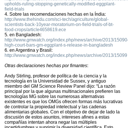
upholds-ruling-stopping-genetically-modified-eggplant-
field-trials
4. Sobre las recomendaciones hechas en la Índia:
http://www.thehindu.com/sci-tech/agriculture/global-
scientists-back-10year-moratorium-on-field-trials-of-bt-
food-crops/article4658619.ece
5. en Bangladesh:
http://www.gmwatch.org/index.php/news/archive/2013/15090
high-court-bars-gm-eggplant-s-release-in-bangladesh
6. en Argentina y Brasil:
http://www.gmwatch.org/index.php/news/archive/2013/15099
Otras declaraciones hechas por fimantes
:
Andy Stirling, profesor de política de la ciencia y la
tecnología en la Universidad de Sussex, y antiguo
miembro del GM Science Review Panel dijo: “La razón
principal por la que algunas multinacionales prefieren las
tecnologías MG sobre las numerosas alternativas
existentes es que los OMGs ofrecen formas más lucrativas
de controlar la propiedad intelectual y las cadenas
alimentarias globales. Con el objetivo de dejar de lado la
discusión de estos asuntos, intereses afines a estas
compañías intentan ahora negar las múltiples
incertidumbres y suprimir la diversidad científica. Esto