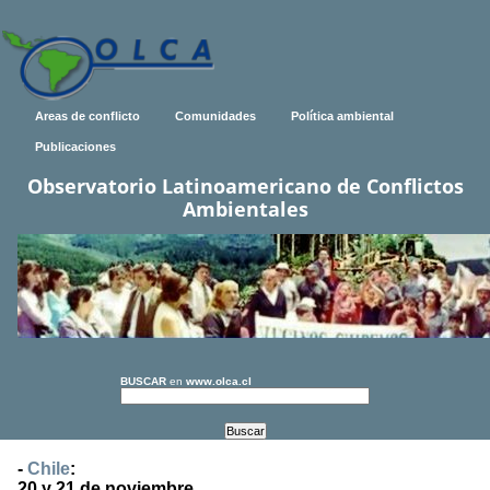
Areas de conflicto
Comunidades
Política ambiental
Publicaciones
Observatorio Latinoamericano de Conflictos
Ambientales
BUSCAR
en
www.olca.cl
-
Chile
:
20 y 21 de noviembre