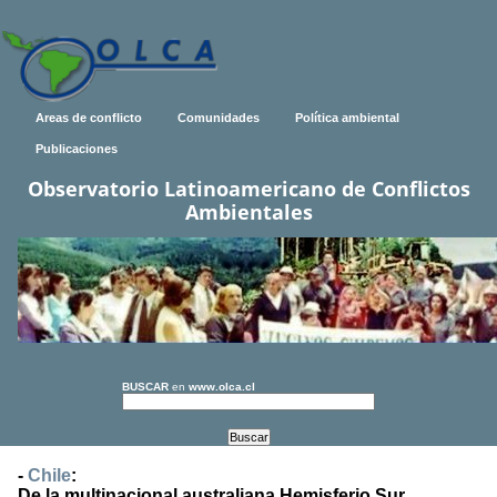
Areas de conflicto
Comunidades
Política ambiental
Publicaciones
Observatorio Latinoamericano de Conflictos
Ambientales
BUSCAR
en
www.olca.cl
-
Chile
:
De la multinacional australiana Hemisferio Sur