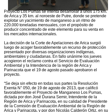
Proyecto Los Pumas se intenta desarrollar a unos 175 km.
de Arica y 35 km. al noroeste de Putre, donde se pretende
explotar un yacimiento de manganeso a un ritmo de
220.000 toneladas mensuales, con el propósito de
producir concentrado de este elemento para su venta en
los mercados internacionales.
La decisión de la Corte de Apelaciones de Arica surgió
luego de acoger favorablemente un recurso de protección
presentado por diversas organizaciones indígenas,
ambientales y ciudadanas. En fallo unánime los jueves
acogieron el reclamo contra el Servicio de Evaluación
Ambiental y la Intendencia de la región de Arica y
Parinacota que el 19 de agosto pasado aprobaron el
proyecto.
“Se deja sin efecto en todas sus partes la Resolución
Exenta N° 050, de 19 de agosto de 2013, que calificó
favorablemente el Proyecto de Manganeso Los Pumas,
dictada por don José Durana Semir, Intendente de la
Región de Arica y Parinacota, en su calidad de Presidente
de la Comisión de Evaluación Ambiental de la Región de
Arica y Parinacota, y por don Nicolás Calderón Ortiz, en su