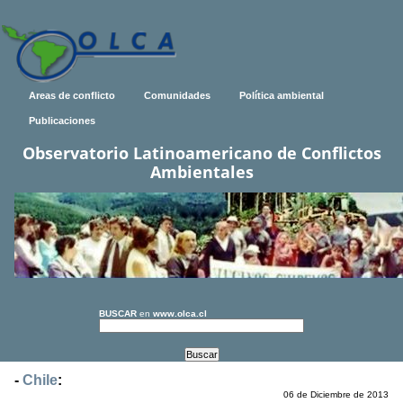
Areas de conflicto
Comunidades
Política ambiental
Publicaciones
Observatorio Latinoamericano de Conflictos
Ambientales
BUSCAR
en
www.olca.cl
-
Chile
:
06 de Diciembre de 2013