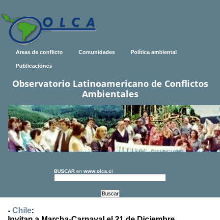
Areas de conflicto
Comunidades
Política ambiental
Publicaciones
Observatorio Latinoamericano de Conflictos
Ambientales
BUSCAR
en
www.olca.cl
-
Chile
:
Invitan a Marcha-Carnaval el 21 de Diciembre