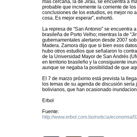
más cercana, la de Jirau, se encuentra a más
probable que incremente la corriente de los
conclusiones de los estudios, es mejor no a
cosa. Es mejor esperar”, exhortó.
La represa de “San Antonio” se encuentra a 
brasileña de Porto Velho; mientras la de “Jir
gubernamentales alertaron desde 2007 sobre 
Madera. Zamora dijo que si bien esos datos
hubo otros estudios que señalaron lo contrar
de la Universidad Mayor de San Andrés (UMS
en territorio brasileño y la consiguiente i
aunque se negaba la posibilidad de que aqu
El 7 de marzo próximo está prevista la llega
los temas de su agenda de discusión sería 
bolivianos, que han ocasionado inundacion
Erbol
Fuente:
http://www.erbol.com.bo/noticia/economia
1957