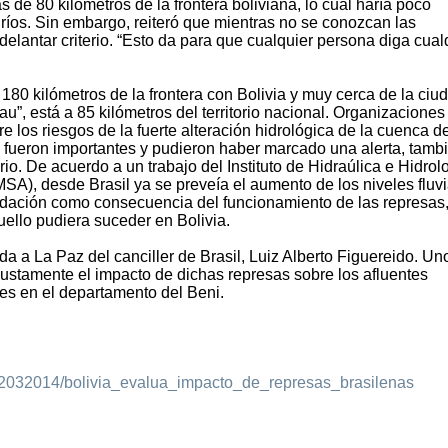
 de 80 kilómetros de la frontera boliviana, lo cual haría poco
 ríos. Sin embargo, reiteró que mientras no se conozcan las
delantar criterio. “Esto da para que cualquier persona diga cual
180 kilómetros de la frontera con Bolivia y muy cerca de la ciu
au”, está a 85 kilómetros del territorio nacional. Organizaciones
los riesgos de la fuerte alteración hidrológica de la cuenca de
 fueron importantes y pudieron haber marcado una alerta, tamb
io. De acuerdo a un trabajo del Instituto de Hidraúlica e Hidrol
A), desde Brasil ya se preveía el aumento de los niveles fluvi
nundación como consecuencia del funcionamiento de las represas
ello pudiera suceder en Bolivia.
da a La Paz del canciller de Brasil, Luiz Alberto Figuereido. Un
justamente el impacto de dichas represas sobre los afluentes
es en el departamento del Beni.
/02032014/bolivia_evalua_impacto_de_represas_brasilenas