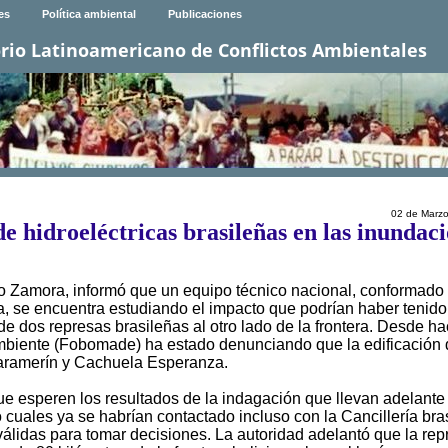
es
Política ambiental
Publicaciones
rio Latinoamericano de Conflictos Ambientales
02 de Marz
e hidroeléctricas brasileñas en las inundac
o Zamora, informó que un equipo técnico nacional, conformado
ría, se encuentra estudiando el impacto que podrían haber tenid
de dos represas brasileñas al otro lado de la frontera. Desde h
Ambiente (Fobomade) ha estado denunciando que la edificación 
aramerín y Cachuela Esperanza.
que esperen los resultados de la indagación que llevan adelante
o cuales ya se habrían contactado incluso con la Cancillería bra
válidas para tomar decisiones. La autoridad adelantó que la rep