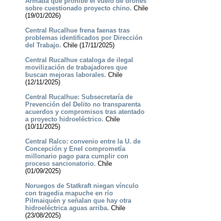
Armada que prohíbe el vuelo de drones
sobre cuestionado proyecto chino.
Chile
(19/01/2026)
Central Rucalhue frena faenas tras
problemas identificados por Dirección
del Trabajo.
Chile (17/11/2025)
Central Rucalhue cataloga de ilegal
movilización de trabajadores que
buscan mejoras laborales.
Chile
(12/11/2025)
Central Rucalhue: Subsecretaría de
Prevención del Delito no transparenta
acuerdos y compromisos tras atentado
a proyecto hidroeléctrico.
Chile
(10/11/2025)
Central Ralco: convenio entre la U. de
Concepción y Enel comprometía
millonario pago para cumplir con
proceso sancionatorio.
Chile
(01/09/2025)
Noruegos de Statkraft niegan vínculo
con tragedia mapuche en río
Pilmaiquén y señalan que hay otra
hidroeléctrica aguas arriba.
Chile
(23/08/2025)