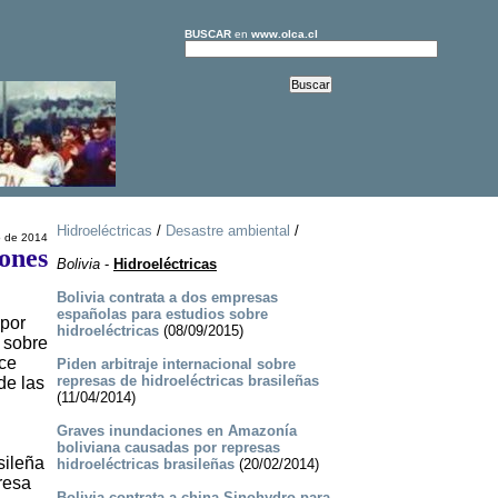
BUSCAR
en
www.olca.cl
Hidroeléctricas
/
Desastre ambiental
/
o de 2014
iones
Bolivia
-
Hidroeléctricas
Bolivia contrata a dos empresas
españolas para estudios sobre
 por
hidroeléctricas
(08/09/2015)
o sobre
ace
Piden arbitraje internacional sobre
represas de hidroeléctricas brasileñas
de las
(11/04/2014)
Graves inundaciones en Amazonía
boliviana causadas por represas
sileña
hidroeléctricas brasileñas
(20/02/2014)
resa
Bolivia contrata a china Sinohydro para