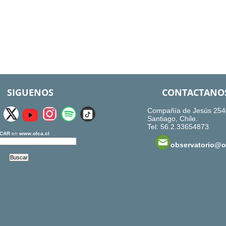
SIGUENOS
CONTACTANO
Compañía de Jesús 254
Santiago, Chile.
Tel: 56.2.33654873
CAR
en
www.olca.cl
observatorio@ol