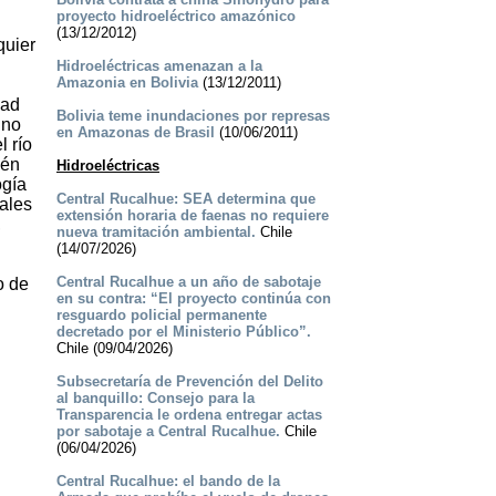
proyecto hidroeléctrico amazónico
(13/12/2012)
quier
Hidroeléctricas amenazan a la
Amazonia en Bolivia
(13/12/2011)
dad
Bolivia teme inundaciones por represas
 no
en Amazonas de Brasil
(10/06/2011)
l río
ién
Hidroeléctricas
ogía
Central Rucalhue: SEA determina que
ales
extensión horaria de faenas no requiere
,
nueva tramitación ambiental.
Chile
(14/07/2026)
Central Rucalhue a un año de sabotaje
o de
en su contra: “El proyecto continúa con
resguardo policial permanente
decretado por el Ministerio Público”.
Chile (09/04/2026)
Subsecretaría de Prevención del Delito
al banquillo: Consejo para la
Transparencia le ordena entregar actas
por sabotaje a Central Rucalhue.
Chile
(06/04/2026)
Central Rucalhue: el bando de la