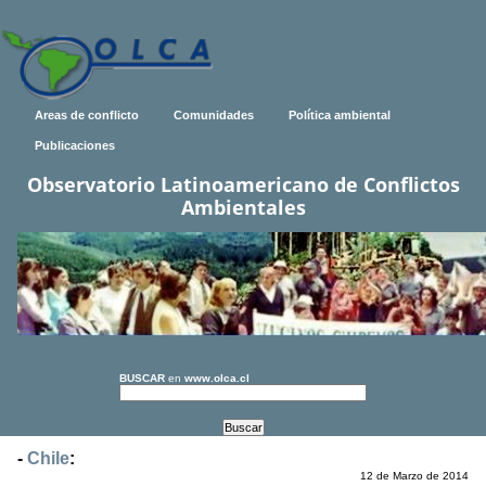
Areas de conflicto
Comunidades
Política ambiental
Publicaciones
Observatorio Latinoamericano de Conflictos
Ambientales
BUSCAR
en
www.olca.cl
-
Chile
:
12 de Marzo de 2014