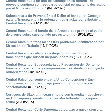
Central Rucalhue a un año de sabotaje en su contra: “El
proyecto continúa con resguardo policial permanente decretado
por el Ministerio Público”
(09/04/2026)
Subsecretaría de Prevención del Delito al banquillo: Consejo
para la Transparencia le ordena entregar actas por sabotaje a
Central Rucalhue
(06/04/2026)
Central Rucalhue: el bando de la Armada que prohíbe el vuelo
de drones sobre cuestionado proyecto chino
(19/01/2026)
Central Rucalhue frena faenas tras problemas identificados por
Dirección del Trabajo
(17/11/2025)
Central Rucalhue cataloga de ilegal movilización de
trabajadores que buscan mejoras laborales
(12/11/2025)
Central Rucalhue: Subsecretaría de Prevención del Delito no
transparenta acuerdos y compromisos tras atentado a proyecto
hidroeléctrico
(10/11/2025)
Central Ralco: convenio entre la U. de Concepción y Enel
comprometía millonario pago para cumplir con proceso
sancionatorio
(01/09/2025)
Noruegos de Statkraft niegan vínculo con tragedia mapuche en
río Pilmaiquén y señalan que hay otra hidroeléctrica aguas
arriba
(23/08/2025)
Central Rucalhue: Corte Suprema da portazo a nueva consulta