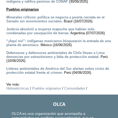
indígena y ratifica permiso de CONAF
(30/06/2025)
Pueblos originarios
Minerales críticos: política se negocia a puerta cerrada en el
Senado sin movimientos sociales.
Brasil (16/07/2026)
Justicia absolvió a mujeres mapuche que habían sido
condenadas por usurpación de tierras.
Argentina (07/07/2026)
“¡Aquí no!”: indígenas mexicanos bloquearon la entrada de una
planta de amoníaco.
México (16/06/2026)
Defensoras y defensores ambientales de Chile llevan a Lima
denuncias por extractivismo y falta de protección estatal.
Perú
(10/06/2026)
Líderes ambientales de América del Sur alertan sobre crisis de
protección estatal frente al crimen.
Perú (04/06/2026)
Ver más:
Hidroeléctricas
/
Pueblos originarios
/
Comunidades
/
OLCA
OLCA es una organización que acompaña a
comunidades en conflicto socioambiental, que en