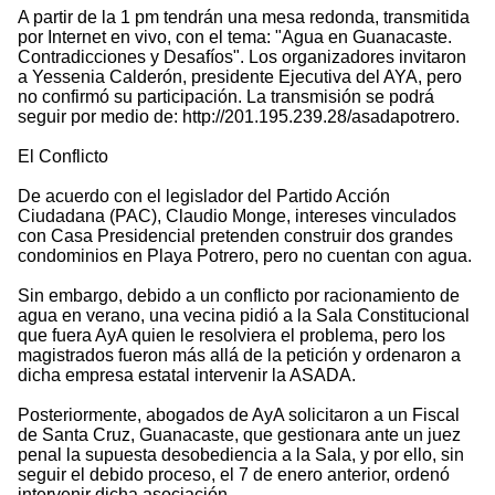
A partir de la 1 pm tendrán una mesa redonda, transmitida
por Internet en vivo, con el tema: "Agua en Guanacaste.
Contradicciones y Desafíos". Los organizadores invitaron
a Yessenia Calderón, presidente Ejecutiva del AYA, pero
no confirmó su participación. La transmisión se podrá
seguir por medio de: http://201.195.239.28/asadapotrero.
El Conflicto
De acuerdo con el legislador del Partido Acción
Ciudadana (PAC), Claudio Monge, intereses vinculados
con Casa Presidencial pretenden construir dos grandes
condominios en Playa Potrero, pero no cuentan con agua.
Sin embargo, debido a un conflicto por racionamiento de
agua en verano, una vecina pidió a la Sala Constitucional
que fuera AyA quien le resolviera el problema, pero los
magistrados fueron más allá de la petición y ordenaron a
dicha empresa estatal intervenir la ASADA.
Posteriormente, abogados de AyA solicitaron a un Fiscal
de Santa Cruz, Guanacaste, que gestionara ante un juez
penal la supuesta desobediencia a la Sala, y por ello, sin
seguir el debido proceso, el 7 de enero anterior, ordenó
intervenir dicha asociación.