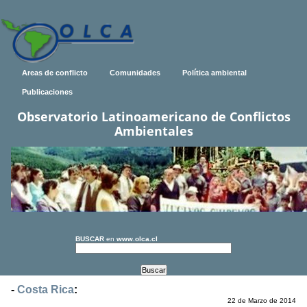
Areas de conflicto
Comunidades
Política ambiental
Publicaciones
Observatorio Latinoamericano de Conflictos
Ambientales
BUSCAR
en
www.olca.cl
-
Costa Rica
:
22 de Marzo de 2014