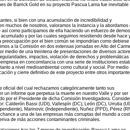
ones de Barrick Gold en su proyecto Pascua Lama fue inevitable
ntes, si bien con una acumulación de incredibilidad y
 en muchos de nosotros, valoramos la instancia y la abordamo
ue así como participamos de ella haciendo un esfuerzo de demos
 acumulado y por las cuales seguimos resistiendo desde hace 
 la preocupación por el bien común se impondrían como debiese 
bimos a la Comisión en dos extensas jornadas en Alto del Carm
or medio de una treintena de presentaciones de diversos actore
regularidades, impactos, violación de derechos y problemáticas
 empresa en concomitancia con una serie de instituciones estat
tanto a nivel medioambiental como cultural y social. Por medio
ción y cierre definitivo de este proyecto entre otros importante
 oficial del cual rechazamos categóricamente tanto sus
un informe que perpetua la muerte en nuestro Valle y por ser
rado por el Presidente de dicha Comisión Investigadora. Consid
or: Calderón Bassi (UDI), Vallespín (DC), León (DC), Urrutia (UD
dependiente), Marinovic (Independiente), Nuñez (PPD), Pérez (R
 chance a una de las empresas más corruptas del mundo a cost
riva de más acciones contaminantes criminales.
tataciones tras los 7 meses de investigación: Pascua Lama es