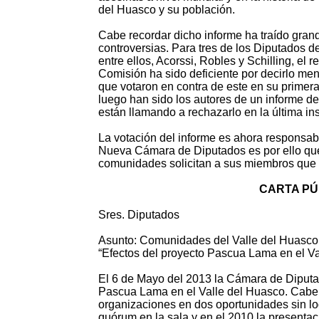
del Huasco y su población.
Cabe recordar dicho informe ha traído grand
controversias. Para tres de los Diputados d
entre ellos, Acorssi, Robles y Schilling, el 
Comisión ha sido deficiente por decirlo men
que votaron en contra de este en su primera
luego han sido los autores de un informe de
están llamando a rechazarlo en la última ins
La votación del informe es ahora responsabi
Nueva Cámara de Diputados es por ello qu
comunidades solicitan a sus miembros que 
CARTA PÚ
Sres. Diputados
Asunto: Comunidades del Valle del Huasco s
“Efectos del proyecto Pascua Lama en el Va
El 6 de Mayo del 2013 la Cámara de Diputa
Pascua Lama en el Valle del Huasco. Cabe 
organizaciones en dos oportunidades sin log
quórum en la sala y en el 2010 la presentac