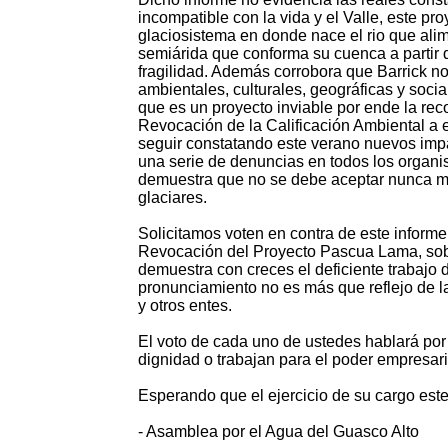
incompatible con la vida y el Valle, este p
glaciosistema en donde nace el rio que alim
semiárida que conforma su cuenca a partir de
fragilidad. Además corrobora que Barrick no
ambientales, culturales, geográficas y soci
que es un proyecto inviable por ende la rec
Revocación de la Calificación Ambiental a 
seguir constatando este verano nuevos imp
una serie de denuncias en todos los organi
demuestra que no se debe aceptar nunca má
glaciares.
Solicitamos voten en contra de este informe
Revocación del Proyecto Pascua Lama, sobre 
demuestra con creces el deficiente trabajo d
pronunciamiento no es más que reflejo de l
y otros entes.
El voto de cada uno de ustedes hablará por sí
dignidad o trabajan para el poder empresari
Esperando que el ejercicio de su cargo est
- Asamblea por el Agua del Guasco Alto