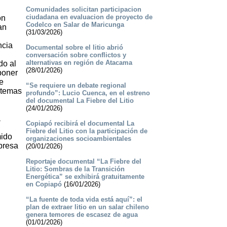
Comunidades solicitan participacion
ciudadana en evaluacion de proyecto de
ón
Codelco en Salar de Maricunga
an
(31/03/2026)
ncia
Documental sobre el litio abrió
conversación sobre conflictos y
alternativas en región de Atacama
do al
(28/01/2026)
poner
e
“Se requiere un debate regional
stemas
profundo”: Lucio Cuenca, en el estreno
del documental La Fiebre del Litio
(24/01/2026)
a
Copiapó recibirá el documental La
Fiebre del Litio con la participación de
mido
organizaciones socioambientales
presa
(20/01/2026)
Reportaje documental “La Fiebre del
Litio: Sombras de la Transición
Energética” se exhibirá gratuitamente
en Copiapó
(16/01/2026)
“La fuente de toda vida está aquí”: el
plan de extraer litio en un salar chileno
genera temores de escasez de agua
(01/01/2026)