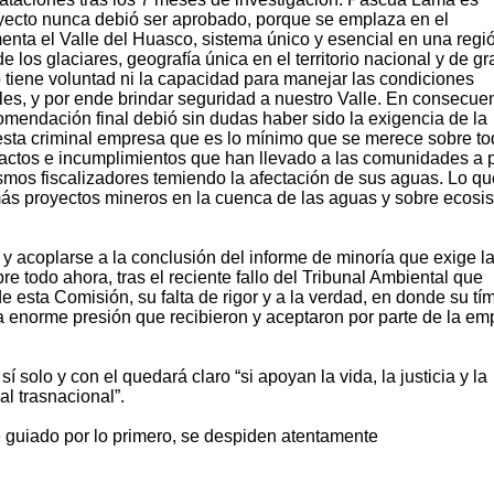
royecto nunca debió ser aprobado, porque se emplaza en el
enta el Valle del Huasco, sistema único y esencial en una regi
 los glaciares, geografía única en el territorio nacional y de gr
 tiene voluntad ni la capacidad para manejar las condiciones
ales, y por ende brindar seguridad a nuestro Valle. En consecue
omendación final debió sin dudas haber sido la exigencia de la
esta criminal empresa que es lo mínimo que se merece sobre to
actos e incumplimientos que han llevado a las comunidades a 
smos fiscalizadores temiendo la afectación de sus aguas. Lo qu
s proyectos mineros en la cuenca de las aguas y sobre ecosi
 y acoplarse a la conclusión del informe de minoría que exige l
todo ahora, tras el reciente fallo del Tribunal Ambiental que
e esta Comisión, su falta de rigor y a la verdad, en donde su tí
a enorme presión que recibieron y aceptaron por parte de la em
 solo y con el quedará claro “si apoyan la vida, la justicia y la
al trasnacional”.
e guiado por lo primero, se despiden atentamente