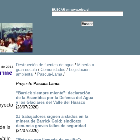
BUSCAR
en
www.olca.cl
Destrucción de fuentes de agua
/
Minería a
o de 2014
gran escala
/
Comunidades
/
Legislación
orme
ambiental
/
Pascua-Lama
/
Proyecto
Pascua-Lama
:
“Barrick siempre miente”: declaración
de la Asamblea por la Defensa del Agua
y los Glaciares del Valle del Huasco
oyecto
(28/07/2026)
23 trabajadores siguen aislados en la
minera de Barrick Gold: sindicato
denuncia graves fallas de seguridad
de la
(24/07/2026)
Valle
“Esto es una llamada de auxilio”: