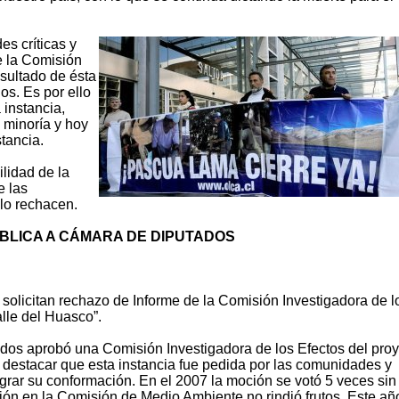
es críticas y
e la Comisión
resultado de ésta
os. Es por ello
 instancia,
 minoría y hoy
tancia.
lidad de la
e las
lo rechacen.
BLICA A CÁMARA DE DIPUTADOS
olicitan rechazo de Informe de la Comisión Investigadora de l
lle del Huasco”.
dos aprobó una Comisión Investigadora de los Efectos del pro
destacar que esta instancia fue pedida por las comunidades y
rar su conformación. En el 2007 la moción se votó 5 veces sin 
ión en la Comisión de Medio Ambiente no rindió frutos. Este añ