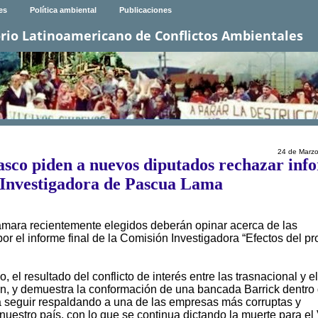
es
Política ambiental
Publicaciones
rio Latinoamericano de Conflictos Ambientales
24 de Marz
sco piden a nuevos diputados rechazar inf
 Investigadora de Pascua Lama
mara recientemente elegidos deberán opinar acerca de las
 el informe final de la Comisión Investigadora “Efectos del pr
 el resultado del conflicto de interés entre las trasnacional y el
n, y demuestra la conformación de una bancada Barrick dentro 
 seguir respaldando a una de las empresas más corruptas y
 nuestro país, con lo que se continua dictando la muerte para el 