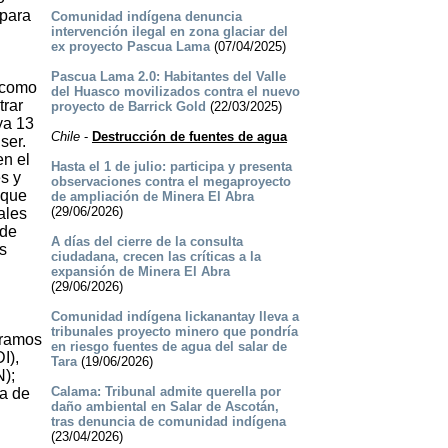
 para
Comunidad indígena denuncia
intervención ilegal en zona glaciar del
ex proyecto Pascua Lama
(07/04/2025)
Pascua Lama 2.0: Habitantes del Valle
s como
del Huasco movilizados contra el nuevo
trar
proyecto de Barrick Gold
(22/03/2025)
ya 13
Chile
-
Destrucción de fuentes de agua
ser.
en el
Hasta el 1 de julio: participa y presenta
s y
observaciones contra el megaproyecto
 que
de ampliación de Minera El Abra
(29/06/2026)
ales
 de
A días del cierre de la consulta
s
ciudadana, crecen las críticas a la
expansión de Minera El Abra
(29/06/2026)
Comunidad indígena lickanantay lleva a
tribunales proyecto minero que pondría
eramos
en riesgo fuentes de agua del salar de
I),
Tara
(19/06/2026)
N);
Calama: Tribunal admite querella por
a de
daño ambiental en Salar de Ascotán,
tras denuncia de comunidad indígena
(23/04/2026)