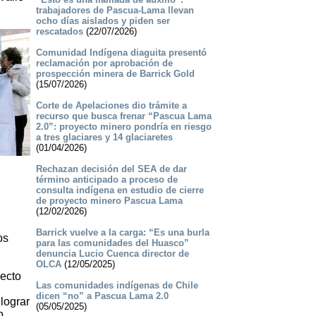
trabajadores de Pascua-Lama llevan
ocho días aislados y piden ser
rescatados
(22/07/2026)
Comunidad Indígena diaguita presentó
reclamación por aprobación de
prospección minera de Barrick Gold
(15/07/2026)
Corte de Apelaciones dio trámite a
recurso que busca frenar “Pascua Lama
2.0”: proyecto minero pondría en riesgo
a tres glaciares y 14 glaciaretes
(01/04/2026)
Rechazan decisión del SEA de dar
término anticipado a proceso de
consulta indígena en estudio de cierre
de proyecto minero Pascua Lama
(12/02/2026)
Barrick vuelve a la carga: “Es una burla
os
para las comunidades del Huasco”
denuncia Lucio Cuenca director de
OLCA
(12/05/2025)
yecto
Las comunidades indígenas de Chile
dicen “no” a Pascua Lama 2.0
lograr
(05/05/2025)
o