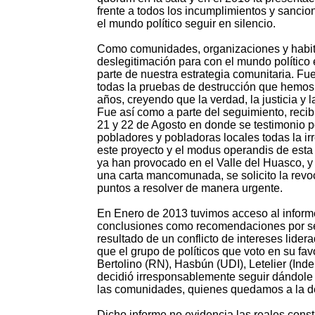
frente a todos los incumplimientos y sanci
el mundo político seguir en silencio.
Como comunidades, organizaciones y habita
deslegitimación para con el mundo político
parte de nuestra estrategia comunitaria. F
todas la pruebas de destrucción que hemos
años, creyendo que la verdad, la justicia y
Fue así como a parte del seguimiento, reci
21 y 22 de Agosto en donde se testimonio p
pobladores y pobladoras locales todas la ir
este proyecto y el modus operandis de esta
ya han provocado en el Valle del Huasco, y 
una carta mancomunada, se solicito la revoca
puntos a resolver de manera urgente.
En Enero de 2013 tuvimos acceso al informe
conclusiones como recomendaciones por ser 
resultado de un conflicto de intereses lide
que el grupo de políticos que voto en su fav
Bertolino (RN), Hasbún (UDI), Letelier (In
decidió irresponsablemente seguir dándole
las comunidades, quienes quedamos a la de
Dicho informe no evidencia las reales cons