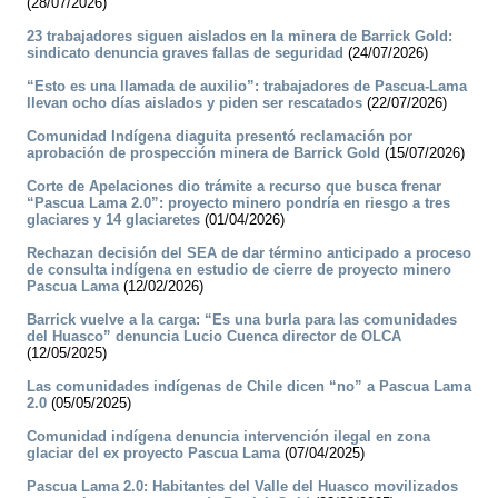
(28/07/2026)
23 trabajadores siguen aislados en la minera de Barrick Gold:
sindicato denuncia graves fallas de seguridad
(24/07/2026)
“Esto es una llamada de auxilio”: trabajadores de Pascua-Lama
llevan ocho días aislados y piden ser rescatados
(22/07/2026)
Comunidad Indígena diaguita presentó reclamación por
aprobación de prospección minera de Barrick Gold
(15/07/2026)
Corte de Apelaciones dio trámite a recurso que busca frenar
“Pascua Lama 2.0”: proyecto minero pondría en riesgo a tres
glaciares y 14 glaciaretes
(01/04/2026)
Rechazan decisión del SEA de dar término anticipado a proceso
de consulta indígena en estudio de cierre de proyecto minero
Pascua Lama
(12/02/2026)
Barrick vuelve a la carga: “Es una burla para las comunidades
del Huasco” denuncia Lucio Cuenca director de OLCA
(12/05/2025)
Las comunidades indígenas de Chile dicen “no” a Pascua Lama
2.0
(05/05/2025)
Comunidad indígena denuncia intervención ilegal en zona
glaciar del ex proyecto Pascua Lama
(07/04/2025)
Pascua Lama 2.0: Habitantes del Valle del Huasco movilizados