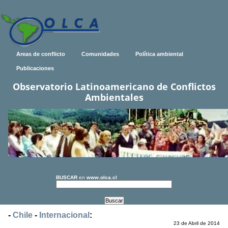
Areas de conflicto
Comunidades
Política ambiental
Publicaciones
Observatorio Latinoamericano de Conflictos
Ambientales
BUSCAR
en
www.olca.cl
-
Chile
-
Internacional
:
23 de Abril de 2014