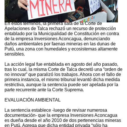
En estos términos, la primera sala de la Corte de
Apelaciones de Talca rechazó un recurso de protección
entablado por la Municipalidad de Constitución en contra
de la empresa Inversiones Aconcagua, denunciando
daños ambientales por faenas mineras en las dunas de
Putú, una zona con humedales y ecosistemas altamente
sensibles.
La acción legal fue entablada en agosto del año pasado,
tras lo cual, la misma Corte de Talca decretó una “orden de
no innovar” que paralizó los trabajos. Ahora con el fallo de
primera instancia, el mismo tribunal levantó dicha medida
restrictiva, aunque la sentencia puede ser apelada por la
parte recurrente ante la Corte Suprema.
EVALUACIÓN AMBIENTAL
La sentencia establece -luego de revisar numerosa
documentación- que la empresa Inversiones Aconcagua
es dueña desde el año 2010 de dos pertenencias mineras
en Putú. Agrega que dicha entidad privada “sólo ha