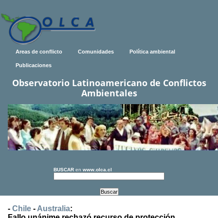
Areas de conflicto
Comunidades
Política ambiental
Publicaciones
Observatorio Latinoamericano de Conflictos
Ambientales
BUSCAR
en
www.olca.cl
-
Chile
-
Australia
:
Fallo unánime rechazó recurso de protección