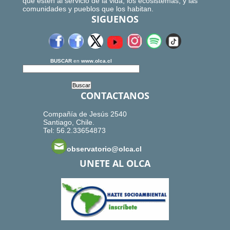
que estén al servicio de la vida, los ecosistemas, y las
comunidades y pueblos que los habitan.
SIGUENOS
BUSCAR
en
www.olca.cl
CONTACTANOS
Compañía de Jesús 2540
Santiago, Chile.
Tel: 56.2.33654873
observatorio@olca.cl
UNETE AL OLCA