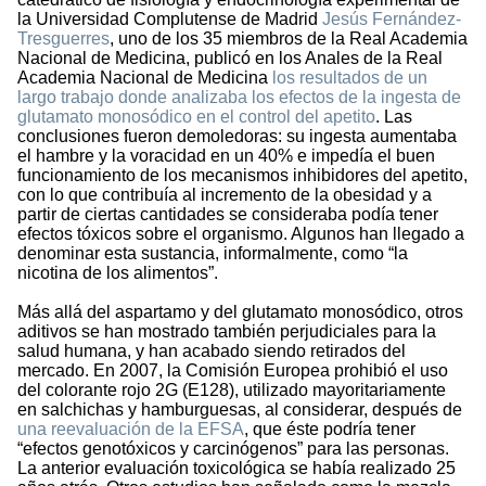
la Universidad Complutense de Madrid
Jesús Fernández-
Tresguerres
, uno de los 35 miembros de la Real Academia
Nacional de Medicina, publicó en los Anales de la Real
Academia Nacional de Medicina
los resultados de un
largo trabajo donde analizaba los efectos de la ingesta de
glutamato monosódico en el control del apetito
. Las
conclusiones fueron demoledoras: su ingesta aumentaba
el hambre y la voracidad en un 40% e impedía el buen
funcionamiento de los mecanismos inhibidores del apetito,
con lo que contribuía al incremento de la obesidad y a
partir de ciertas cantidades se consideraba podía tener
efectos tóxicos sobre el organismo. Algunos han llegado a
denominar esta sustancia, informalmente, como “la
nicotina de los alimentos”.
Más allá del aspartamo y del glutamato monosódico, otros
aditivos se han mostrado también perjudiciales para la
salud humana, y han acabado siendo retirados del
mercado. En 2007, la Comisión Europea prohibió el uso
del colorante rojo 2G (E128), utilizado mayoritariamente
en salchichas y hamburguesas, al considerar, después de
una reevaluación de la EFSA
, que éste podría tener
“efectos genotóxicos y carcinógenos” para las personas.
La anterior evaluación toxicológica se había realizado 25