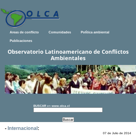
Areas de conflicto
Comunidades
Política ambiental
Publicaciones
Observatorio Latinoamericano de Conflictos
Ambientales
BUSCAR
en
www.olca.cl
-
Internacional
:
07 de Julio de 2014