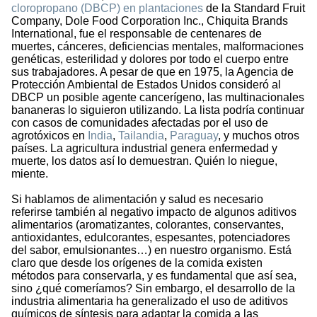
cloropropano (DBCP) en plantaciones
de la Standard Fruit
Company, Dole Food Corporation Inc., Chiquita Brands
International, fue el responsable de centenares de
muertes, cánceres, deficiencias mentales, malformaciones
genéticas, esterilidad y dolores por todo el cuerpo entre
sus trabajadores. A pesar de que en 1975, la Agencia de
Protección Ambiental de Estados Unidos consideró al
DBCP un posible agente cancerígeno, las multinacionales
bananeras lo siguieron utilizando. La lista podría continuar
con casos de comunidades afectadas por el uso de
agrotóxicos en
India
,
Tailandia
,
Paraguay
, y muchos otros
países. La agricultura industrial genera enfermedad y
muerte, los datos así lo demuestran. Quién lo niegue,
miente.
Si hablamos de alimentación y salud es necesario
referirse también al negativo impacto de algunos aditivos
alimentarios (aromatizantes, colorantes, conservantes,
antioxidantes, edulcorantes, espesantes, potenciadores
del sabor, emulsionantes…) en nuestro organismo. Está
claro que desde los orígenes de la comida existen
métodos para conservarla, y es fundamental que así sea,
sino ¿qué comeríamos? Sin embargo, el desarrollo de la
industria alimentaria ha generalizado el uso de aditivos
químicos de síntesis para adaptar la comida a las