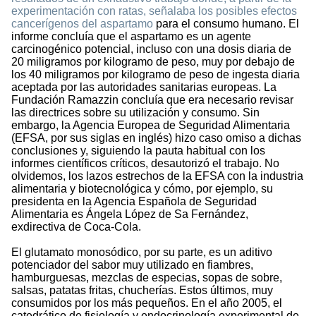
experimentación con ratas, señalaba los posibles efectos
cancerígenos del aspartamo
para el consumo humano. El
informe concluía que el aspartamo es un agente
carcinogénico potencial, incluso con una dosis diaria de
20 miligramos por kilogramo de peso, muy por debajo de
los 40 miligramos por kilogramo de peso de ingesta diaria
aceptada por las autoridades sanitarias europeas. La
Fundación Ramazzin concluía que era necesario revisar
las directrices sobre su utilización y consumo. Sin
embargo, la Agencia Europea de Seguridad Alimentaria
(EFSA, por sus siglas en inglés) hizo caso omiso a dichas
conclusiones y, siguiendo la pauta habitual con los
informes científicos críticos, desautorizó el trabajo. No
olvidemos, los lazos estrechos de la EFSA con la industria
alimentaria y biotecnológica y cómo, por ejemplo, su
presidenta en la Agencia Española de Seguridad
Alimentaria es Ángela López de Sa Fernández,
exdirectiva de Coca-Cola.
El glutamato monosódico, por su parte, es un aditivo
potenciador del sabor muy utilizado en fiambres,
hamburguesas, mezclas de especias, sopas de sobre,
salsas, patatas fritas, chucherías. Estos últimos, muy
consumidos por los más pequeños. En el año 2005, el
catedrático de fisiología y endocrinología experimental de