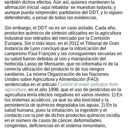
también dichos efectos. Aún así, quienes mantienen la
afirmación inicial -aquí rebatida- se muestran todavía, y
aunque pueda sorprender, partidarios del DDT, y lo siguen
defendiendo, a pesar de todas las evidencias.
Sin embargo, el DDT no es un caso aislado. Cada año,
productos químicos de síntesis utilizados en la agricultura
industrial son retirados del mercado por la Comisión
Europea. Sin ir más lejos, en el 2012 el Tribunal de Gran
Instancia de Lyon concluyó que la intoxicación del
campesino Paul François y las consiguientes secuelas en
su salud fueron debidas al uso y manipulación del
herbicida Lasso de Monsanto, que no informaba ni de la
correcta utilización del producto ni de sus riesgos
sanitarios. La misma Organización de las Naciones
Unides sobre Agricultura y Alimentación (FAO)
sentenciaba en el artículo
Control of water pollution from
agriculture
, en el año 1996, que el uso de pesticidas en la
agricultura tenía efectos negativos en varios niveles: 1) En
los sistemas acuáticos, ya que su alta toxicidad y la
persistencia de químicos degradaba las aguas. 2) En la
salud humana, pues la inhalación, la ingestión y el
contacto con la piel de dichos productos químicos incidía
en el número de casos de cáncer, deformidades
congénitas, deficiencias en el sistema inmunitario,