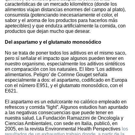
características de un mercado kilométrico (donde los
alimentos viajan distancias enormes del campo al plato),
consumista (potenciando inecesariamente el color, el
sabor y el aroma de los productos para hacerlos más
apetecibles) y que endulza artificialmente la comida, con
productos que dejan mucho que desear.
Del aspartamo y el glutamato monosódico
No se trata de poner todos los aditivos en el mismo saco,
pero sí señalar el impacto que algunos pueden tener en
nuestro organismo, especialmente los aditivos sintéticos
en comparación con los naturales. El libro ‘Los aditivos
alimentarios. Peligro’ de Corinne Gouget señala
especialmente a dos: el aspartamo, codificado en Europa
con el número E951, y el glutamato monosódico, con el
E621.
El aspartamo es un edulcorante no calórico empleado en
refrescos y comida “light”. Algunos estudios han apuntado
a las negativas consecuencias que puede tener en
nuestra salud. La Fundación Ramazzini de Oncología y
Ciencias Ambientales, con sede en Italia, publicó, en
2005, en la revista Environmental Health Perspectives
los
resultados de un exhaustivo trabajo donde, a partir de la