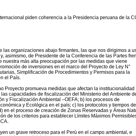
nternacional piden coherencia a la Presidencia peruana de la 
e las organizaciones abajo firmantes, las que nos dirigimos a u
y, asimismo, de Presidente de la Conferencia de las Partes fren
 nuestra más alta preocupación por las medidas que viene
romoción de inversiones en el marco del Proyecto de Ley N°
arias, Simplificación de Procedimientos y Permisos para la
n el País.
ho Proyecto promueva medidas que afectan la institucionalidad
las capacidades de fiscalización del Ministerio del Ambiente d
n y Fiscalización Ambiental –OEFA; b) los procesos de
Económica y Ecológica en el país; c) los protocolos y tiempos de
d) en el proceso de creación de Zonas Reservadas y Áreas Nat
ión de los criterios para establecer Límites Máximos Permisible
ECA.
en un grave retroceso para el Perú en el campo ambiental, e