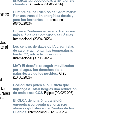
prácticas agroecológicas ante la crisis
climática.
Argentina (20/05/2026)
Cumbre de los Pueblos de Santa Marta:
COP20.
Por una transición energética desde y
para los territorios.
Internacional
(08/05/2026)
Primera Conferencia para la Transición
más allá de los Combustibles Fósiles.
Internacional (23/04/2026)
sted
Los centros de datos de IA crean islas
te al
de calor y aumentan las temperaturas
hasta 9°C, advierte un estudio.
Internacional (31/03/2026)
MAT: El desafío es seguir movilizados
por el agua, los derechos de la
naturaleza y de los pueblos.
Chile
(10/03/2026)
el
Ecologistas piden a la Justicia que
 las
imponga a TotalEnergies una reducción
de emisiones CO2.
Egipto (20/02/2026)
urales
s –
El OLCA denunció la transición
energética corporativa y fortaleció
alianzas globales en la Cumbre de los
Pueblos.
Internacional (26/12/2025)