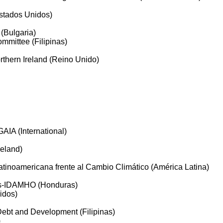
Estados Unidos)
(Bulgaria)
mittee (Filipinas)
rthern Ireland (Reino Unido)
GAIA (International)
celand)
tinoamericana frente al Cambio Climático (América Latina)
ras-IDAMHO (Honduras)
idos)
Debt and Development (Filipinas)
)