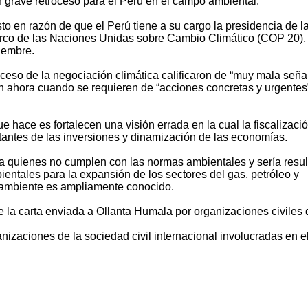
 grave retroceso para el Perú en el campo ambiental.
to en razón de que el Perú tiene a su cargo la presidencia de l
rco de las Naciones Unidas sobre Cambio Climático (COP 20),
ciembre.
ceso de la negociación climática calificaron de “muy mala señal
 ahora cuando se requieren de “acciones concretas y urgentes
e hace es fortalecen una visión errada en la cual la fiscalizaci
tantes de las inversiones y dinamización de las economías.
 a quienes no cumplen con las normas ambientales y sería resu
bientales para la expansión de los sectores del gas, petróleo y
o ambiente es ampliamente conocido.
 la carta enviada a Ollanta Humala por organizaciones civiles 
izaciones de la sociedad civil internacional involucradas en e