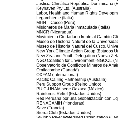
Justicia Climática República Dominicana 
Keyhaven Pty Ltd. (Australia)
Labor, Health and Human Rights Developme
Legambiente (Italia)
MHN – Cusco (Perú)
Misioneros de Maria Inmaculada (Italia)
MNGR (Nicaragua)
Movimiento Ciudadano frente al Cambio Cl
Museo de Historia Natural de la Universid
Museo de Historia Natural del Cusco, Univ
New York Climate Action Group (Estados U
New Zealand Youth Delegation (Nueva Zel
NGO Coalition for Environment -NGOCE (Ni
Observatorio de Conflictos Mineros de Amé
Omilacombe (Canadá)
OXFAM (International)
Pacific Calling Partnership (Australia)
Peru Support Group (Reino Unido)
PUIC-UNAM sede Oaxaca (México)
Rainforest Relief (Estados Unidos)
Red Peruana por una Globalización con E
RENACAMIH (Honduras)
Save (Francia)
Sierra Club (Estados Unidos)
St-John River Watershed Organization (Ca