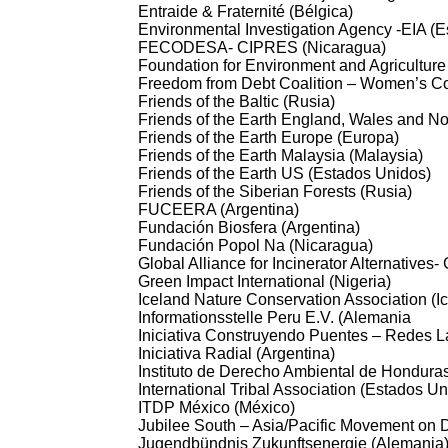
Entraide & Fraternité (Bélgica)
Environmental Investigation Agency -EIA (
FECODESA- CIPRES (Nicaragua)
Foundation for Environment and Agriculture 
Freedom from Debt Coalition – Women’s Com
Friends of the Baltic (Rusia)
Friends of the Earth England, Wales and No
Friends of the Earth Europe (Europa)
Friends of the Earth Malaysia (Malaysia)
Friends of the Earth US (Estados Unidos)
Friends of the Siberian Forests (Rusia)
FUCEERA (Argentina)
Fundación Biosfera (Argentina)
Fundación Popol Na (Nicaragua)
Global Alliance for Incinerator Alternatives- 
Green Impact International (Nigeria)
Iceland Nature Conservation Association (I
Informationsstelle Peru E.V. (Alemania
Iniciativa Construyendo Puentes – Redes La
Iniciativa Radial (Argentina)
Instituto de Derecho Ambiental de Hondu
International Tribal Association (Estados Un
ITDP México (México)
Jubilee South – Asia/Pacific Movement on 
Jugendbündnis Zukunftsenergie (Alemania