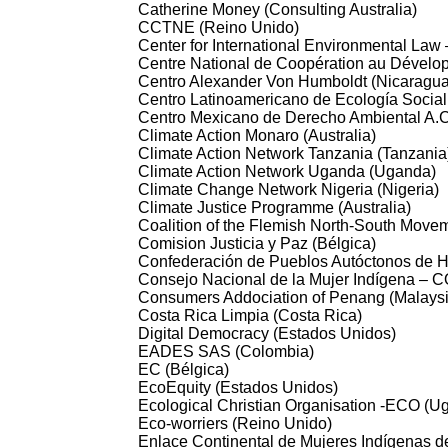
Catherine Money (Consulting Australia)
CCTNE (Reino Unido)
Center for International Environmental Law
Centre National de Coopération au Dévelo
Centro Alexander Von Humboldt (Nicaragua
Centro Latinoamericano de Ecología Socia
Centro Mexicano de Derecho Ambiental A.C
Climate Action Monaro (Australia)
Climate Action Network Tanzania (Tanzania
Climate Action Network Uganda (Uganda)
Climate Change Network Nigeria (Nigeria)
Climate Justice Programme (Australia)
Coalition of the Flemish North-South Movem
Comision Justicia y Paz (Bélgica)
Confederación de Pueblos Autóctonos de
Consejo Nacional de la Mujer Indígena – 
Consumers Addociation of Penang (Malaysi
Costa Rica Limpia (Costa Rica)
Digital Democracy (Estados Unidos)
EADES SAS (Colombia)
EC (Bélgica)
EcoEquity (Estados Unidos)
Ecological Christian Organisation -ECO (U
Eco-worriers (Reino Unido)
Enlace Continental de Mujeres Indígenas 