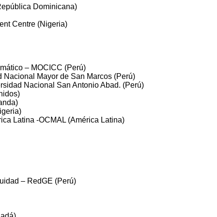
(República Dominicana)
nt Centre (Nigeria)
imático – MOCICC (Perú)
ad Nacional Mayor de San Marcos (Perú)
ersidad Nacional San Antonio Abad. (Perú)
nidos)
anda)
geria)
rica Latina -OCMAL (América Latina)
quidad – RedGE (Perú)
nadá)