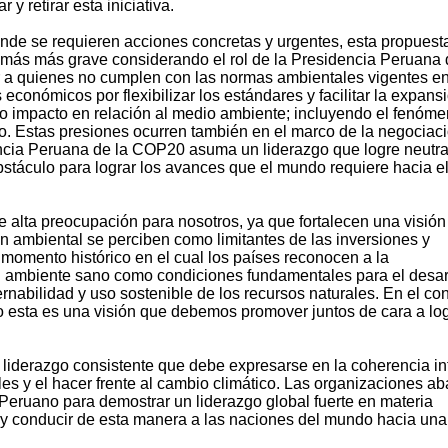
y retirar esta iniciativa.
donde se requieren acciones concretas y urgentes, esta propuest
 más más grave considerando el rol de la Presidencia Peruana 
 a quienes no cumplen con las normas ambientales vigentes en
 económicos por flexibilizar los estándares y facilitar la expans
uyo impacto en relación al medio ambiente; incluyendo el fenóme
. Estas presiones ocurren también en el marco de la negociac
encia Peruana de la COP20 asuma un liderazgo que logre neutra
obstáculo para lograr los avances que el mundo requiere hacia e
e alta preocupación para nosotros, ya que fortalecen una visión
ión ambiental se perciben como limitantes de las inversiones y
momento histórico en el cual los países reconocen a la
 un ambiente sano como condiciones fundamentales para el desar
rnabilidad y uso sostenible de los recursos naturales. En el co
co esta es una visión que debemos promover juntos de cara a lo
 liderazgo consistente que debe expresarse en la coherencia in
les y el hacer frente al cambio climático. Las organizaciones ab
eruano para demostrar un liderazgo global fuerte en materia
 y conducir de esta manera a las naciones del mundo hacia una