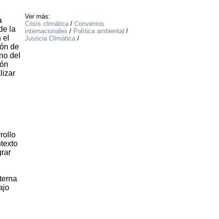
Ver más:
a
Crisis climática
/
Convenios
de la
internacionales
/
Política ambiental
/
 el
Justicia Climática
/
ión de
no del
ión
lizar
l
rollo
ntexto
grar
terna
ajo