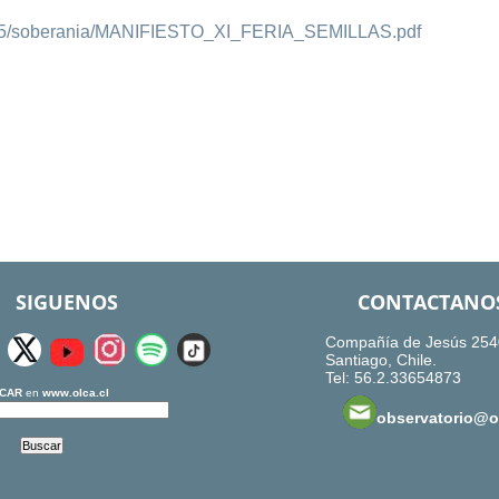
2005/soberania/MANIFIESTO_XI_FERIA_SEMILLAS.pdf
SIGUENOS
CONTACTANO
Compañía de Jesús 254
Santiago, Chile.
Tel: 56.2.33654873
CAR
en
www.olca.cl
observatorio@ol