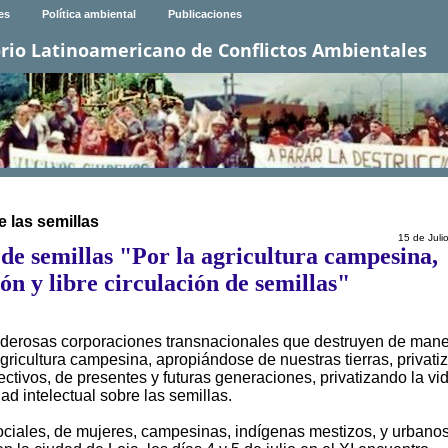
es
Política ambiental
Publicaciones
rio Latinoamericano de Conflictos Ambientales
 las semillas
15 de Juli
de semillas "Por la agricultura campesina,
n y libre circulación de semillas"
poderosas corporaciones transnacionales que destruyen de man
agricultura campesina, apropiándose de nuestras tierras, privat
ctivos, de presentes y futuras generaciones, privatizando la vid
 intelectual sobre las semillas.
ociales, de mujeres, campesinas, indígenas mestizos, y urbanos