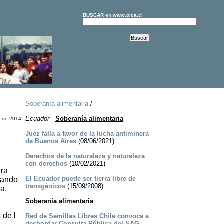
BUSCAR
en
www.olca.cl
Soberanía alimentaria
/
Ecuador
-
Soberanía alimentaria
o de 2014
Juez falla a favor de la lucha antiminera
de Buenos Aires
(08/06/2021)
Derechos de la naturaleza y naturaleza
con derechos
(10/02/2021)
era
El Ecuador puede ser tierra libre de
izando
transgénicos
(15/09/2008)
a,
Soberanía alimentaria
 de l
Red de Semillas Libres Chile convoca a
desbordar Consulta Pública del SAG