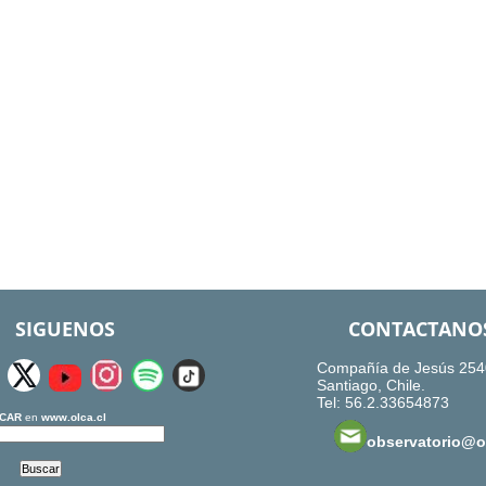
SIGUENOS
CONTACTANO
Compañía de Jesús 254
Santiago, Chile.
Tel: 56.2.33654873
CAR
en
www.olca.cl
observatorio@ol