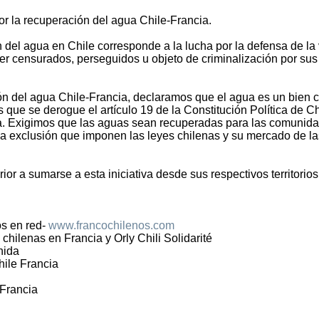
or la recuperación del agua Chile-Francia.
del agua en Chile corresponde a la lucha por la defensa de la 
er censurados, perseguidos u objeto de criminalización por sus
ón del agua Chile-Francia, declaramos que el agua es un bien
 que se derogue el artículo 19 de la Constitución Política de Ch
a. Exigimos que las aguas sean recuperadas para las comunid
a y la exclusión que imponen las leyes chilenas y su mercado de l
ior a sumarse a esta iniciativa desde sus respectivos territorios
os en red-
www.francochilenos.com
chilenas en Francia y Orly Chili Solidarité
nida
hile Francia
 Francia