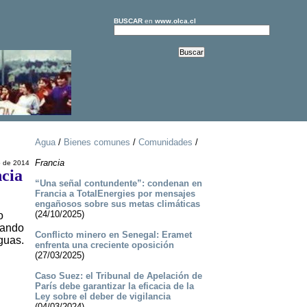
BUSCAR
en
www.olca.cl
Agua
/
Bienes comunes
/
Comunidades
/
Francia
o de 2014
ncia
“Una señal contundente”: condenan en
Francia a TotalEnergies por mensajes
engañosos sobre sus metas climáticas
(24/10/2025)
o
lando
Conflicto minero en Senegal: Eramet
guas.
enfrenta una creciente oposición
(27/03/2025)
Caso Suez: el Tribunal de Apelación de
París debe garantizar la eficacia de la
Ley sobre el deber de vigilancia
(04/03/2024)