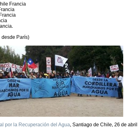
ile Francia
Francia
 Francia
ncia
ancia.
 desde París)
l por la Recuperación del Agua
, Santiago de Chile, 26 de abril