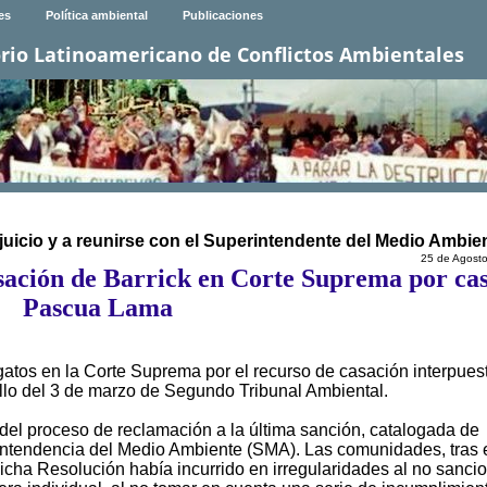
es
Política ambiental
Publicaciones
rio Latinoamericano de Conflictos Ambientales
 juicio y a reunirse con el Superintendente del Medio Ambie
25 de Agost
sación de Barrick en Corte Suprema por ca
Pascua Lama
atos en la Corte Suprema por el recurso de casación interpues
fallo del 3 de marzo de Segundo Tribunal Ambiental.
o del proceso de reclamación a la última sanción, catalogada de
erintendencia del Medio Ambiente (SMA). Las comunidades, tras 
icha Resolución había incurrido en irregularidades al no sanci