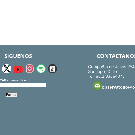
SIGUENOS
CONTACTANO
Compañía de Jesús 254
Santiago, Chile.
Tel: 56.2.33654873
CAR
en
www.olca.cl
observatorio@ol