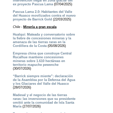
intervención ilegal en zona glaciar del
ex proyecto Pascua Lama
(07/04/2025)
Pascua Lama 2.0: Habitantes del Valle
del Huasco movilizados contra el nuevo
proyecto de Barrick Gold
(22/03/2025)
Chile
-
Minería a gran escala
Hualqui: Mateada y conversatorio sobre
la fiebre de concesiones mineras y la
amenaza de las tierras raras en la
Cordillera de la Costa
(05/08/2026)
Empresa china que construye Central
Rucalhue mantiene concesiones
mineras sobre 1.610 hectáreas en
territorio mapuche pewenche
(30/07/2026)
“Barrick siempre miente”: declaración
de la Asamblea por la Defensa del Agua
y los Glaciares del Valle del Huasco
(28/07/2026)
Madesal y el negocio de las tierras
raras: las inversiones que su presidente
omitió ante la comunidad de Isla Santa
María
(27/07/2026)