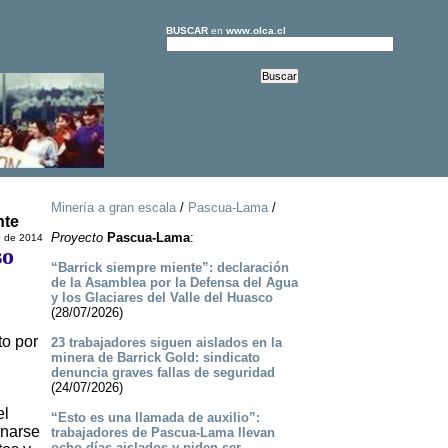
BUSCAR
en
www.olca.cl
Minería a gran escala
/
Pascua-Lama
/
nte
Proyecto
Pascua-Lama
:
o de 2014
so
“Barrick siempre miente”: declaración
de la Asamblea por la Defensa del Agua
y los Glaciares del Valle del Huasco
(28/07/2026)
to por
23 trabajadores siguen aislados en la
minera de Barrick Gold: sindicato
denuncia graves fallas de seguridad
(24/07/2026)
el
“Esto es una llamada de auxilio”:
onarse
trabajadores de Pascua-Lama llevan
ocho días aislados y piden ser