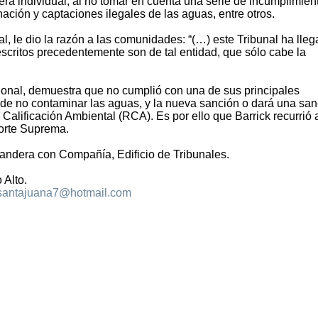
ra individual, al no tomar en cuenta una serie de incumplimien
ación y captaciones ilegales de las aguas, entre otros.
al, le dio la razón a las comunidades: “(…) este Tribunal ha lle
descritos precedentemente son de tal entidad, que sólo cabe la
cional, demuestra que no cumplió con una de sus principales
 de no contaminar las aguas, y la nueva sanción o dará una san
Calificación Ambiental (RCA). Es por ello que Barrick recurrió a
Corte Suprema.
andera con Compañía, Edificio de Tribunales.
 Alto.
santajuana7@hotmail.com