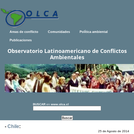
Areas de conflicto
Comunidades
Política ambiental
Publicaciones
Observatorio Latinoamericano de Conflictos
Ambientales
BUSCAR
en
www.olca.cl
-
Chile
:
25 de Agosto de 2014