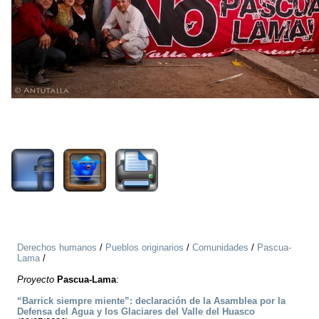
2162
Derechos humanos
/
Pueblos originarios
/
Comunidades
/
Pascua-
Lama
/
Proyecto
Pascua-Lama
:
“Barrick siempre miente”: declaración de la Asamblea por la
Defensa del Agua y los Glaciares del Valle del Huasco