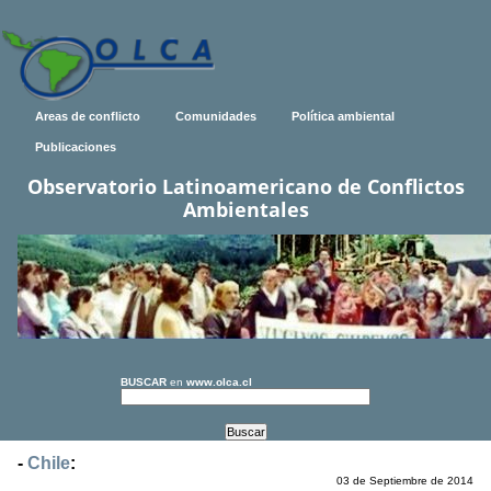
Areas de conflicto
Comunidades
Política ambiental
Publicaciones
Observatorio Latinoamericano de Conflictos
Ambientales
BUSCAR
en
www.olca.cl
-
Chile
:
03 de Septiembre de 2014