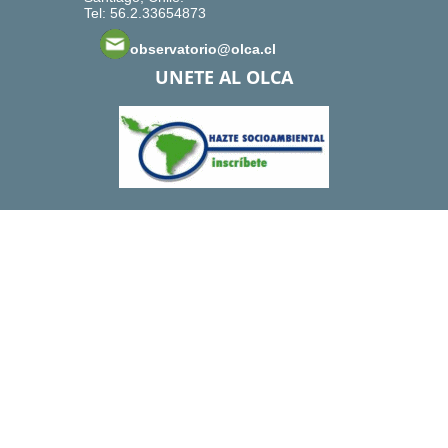
Tel: 56.2.33654873
observatorio@olca.cl
UNETE AL OLCA