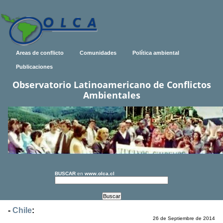
Areas de conflicto
Comunidades
Política ambiental
Publicaciones
Observatorio Latinoamericano de Conflictos
Ambientales
BUSCAR
en
www.olca.cl
-
Chile
:
26 de Septiembre de 2014