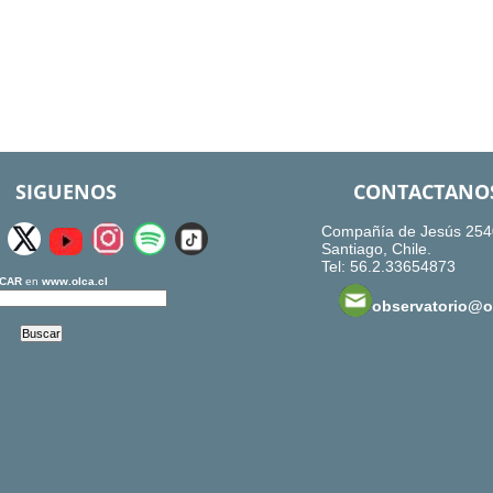
SIGUENOS
CONTACTANO
Compañía de Jesús 254
Santiago, Chile.
Tel: 56.2.33654873
CAR
en
www.olca.cl
observatorio@ol