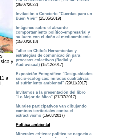
(29/07/2022)
Invitación a Concierto "Cuerdas para un
Buen Vivir"
(25/05/2019)
Imágenes sobre el absurdo
comportamiento político-empresarial y
su lucro con el daño al medioambiente
(15/03/2018)
Taller en Chiloé: Herramientas y
estrategias de comunicación para
os
procesos colectivos (Radial y
úsica y
Audiovisual)
(15/12/2017)
Exposición Fotográfica: "Desigualdades
11 a
socio-ecológicas: miradas cualitativas
al sufrimiento ambiental"
(29/11/2017)
1,
Invitamos a la presentación del libro
"Lo Mejor de Mico"
(27/07/2017)
Murales participativos van dibujando
caminos territoriales contra el
extractivismo
(16/03/2017)
Política ambiental
Minerales críticos: política se negocia a