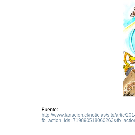
Fuente:
http://www.lanacion.cl/noticias/site/artic
fb_action_ids=719890518060263&fb_acti
4463