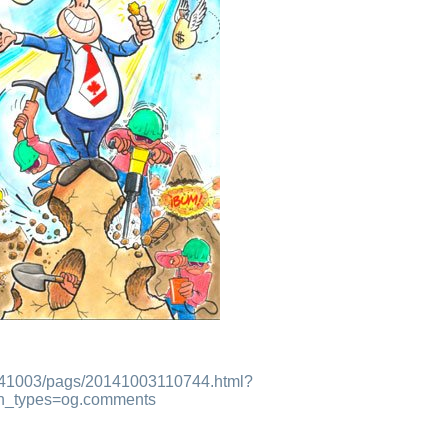
/20141003/pags/20141003110744.html?
on_types=og.comments