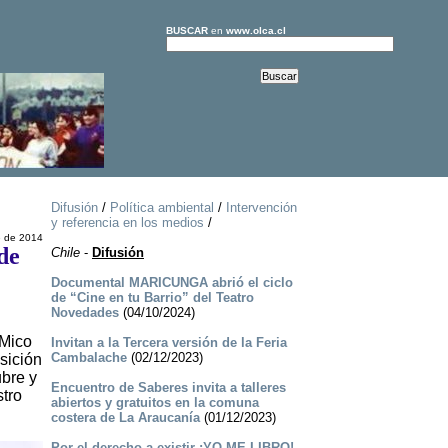
BUSCAR
en
www.olca.cl
Difusión
/
Política ambiental
/
Intervención
y referencia en los medios
/
e de 2014
de
Chile
-
Difusión
Documental MARICUNGA abrió el ciclo
de “Cine en tu Barrio” del Teatro
Novedades
(04/10/2024)
 Mico
Invitan a la Tercera versión de la Feria
Cambalache
(02/12/2023)
sición
ubre y
Encuentro de Saberes invita a talleres
stro
abiertos y gratuitos en la comuna
costera de La Araucanía
(01/12/2023)
Por el derecho a existir ¡YO ME LIBRO!