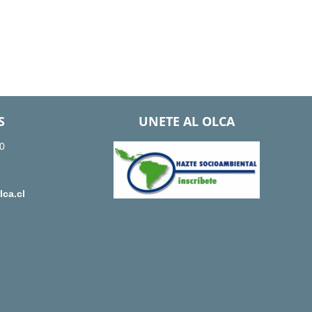
S
UNETE AL OLCA
0
ca.cl