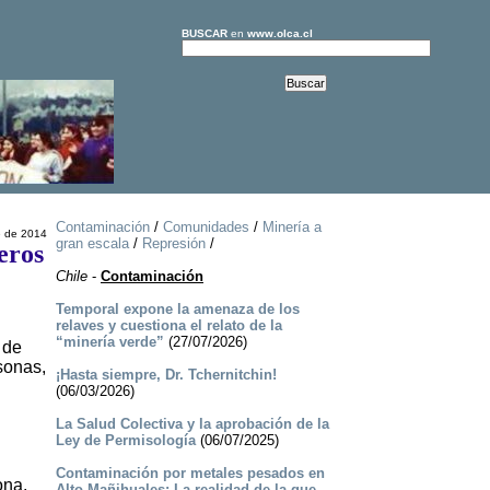
BUSCAR
en
www.olca.cl
Contaminación
/
Comunidades
/
Minería a
e de 2014
gran escala
/
Represión
/
eros
Chile
-
Contaminación
Temporal expone la amenaza de los
relaves y cuestiona el relato de la
“minería verde”
(27/07/2026)
 de
sonas,
¡Hasta siempre, Dr. Tchernitchin!
(06/03/2026)
La Salud Colectiva y la aprobación de la
Ley de Permisología
(06/07/2025)
Contaminación por metales pesados en
ona.
Alto Mañihuales: La realidad de la que