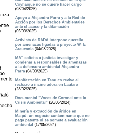
Coyhaique no se quiere hacer cargo
(08/04/2025)
lanza
Apoyo a Alejandra Parra y a la Red de
Acción por los Derechos Ambientales
entre
ante el acoso y la difamación
a
(05/03/2025)
Activista de RADA interpone querella
por amenazas ligadas a proyecto WTE
Araucanía
(04/03/2025)
MAT solicita a justicia investigar y
condenar a responsables de amenazas
a la defensora ambiental Alejandra
d
Parra
(04/03/2025)
ubo
amente
Manifestación en Temuco revive el
rechazo a incineradora en Lautaro
(28/02/2025)
ñaló
Documental “Voces de Coronel ante la
Crisis Ambiental”
(20/05/2024)
 hecho
Minería y extracción de áridos en
Maipú: un negocio contaminante que no
paga patente ni se somete a evaluación
ambiental
(17/05/2024)