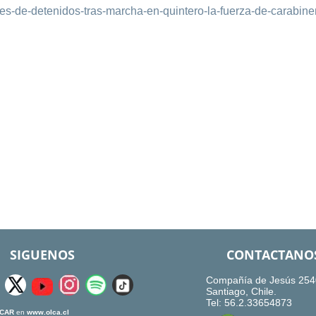
ares-de-detenidos-tras-marcha-en-quintero-la-fuerza-de-carabine
SIGUENOS
CONTACTANO
Compañía de Jesús 254
Santiago, Chile.
Tel: 56.2.33654873
CAR
en
www.olca.cl