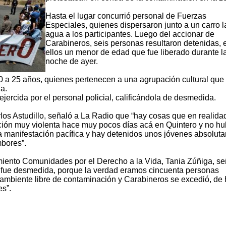
Hasta el lugar concurrió personal de Fuerzas
Especiales, quienes dispersaron junto a un carro 
agua a los participantes. Luego del accionar de
Carabineros, seis personas resultaron detenidas, 
ellos un menor de edad que fue liberado durante l
noche de ayer.
20 a 25 años, quienes pertenecen a una agrupación cultural que
a.
 ejercida por el personal policial, calificándola de desmedida.
los Astudillo, señaló a La Radio que “hay cosas que en realida
ción muy violenta hace muy pocos días acá en Quintero y no h
 manifestación pacífica y hay detenidos unos jóvenes absolut
bores”.
imiento Comunidades por el Derecho a la Vida, Tania Zúñiga, se
 fue desmedida, porque la verdad eramos cincuenta personas
 ambiente libre de contaminación y Carabineros se excedió, de
es”.