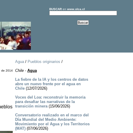
BUSCAR
en
www.olca.cl
Agua
/
Pueblos originarios
/
Chile
-
Agua
e de 2014
La fiebre de la IA y los centros de datos
abre un nuevo frente por el agua en
Chile
(12/07/2026)
Voces del Loa: reconstruir la memoria
para desafiar las narrativas de la
transición minera
(15/06/2026)
ueblos
Conversatorio realizado en el marco del
Día Mundial del Medio Ambiente:
Movimiento por el Agua y los Territorios
(MAT)
(07/06/2026)