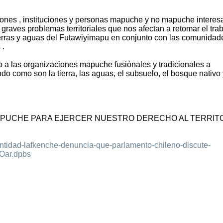
iones , instituciones y personas mapuche y no mapuche intere
 graves problemas territoriales que nos afectan a retomar el tra
ierras y aguas del Futawiyimapu en conjunto con las comunidad
 .
a las organizaciones mapuche fusiónales y tradicionales a
o como son la tierra, las aguas, el subsuelo, el bosque nativo 
PUCHE PARA EJERCER NUESTRO DERECHO AL TERRITO
ntidad-lafkenche-denuncia-que-parlamento-chileno-discute-
Oar.dpbs