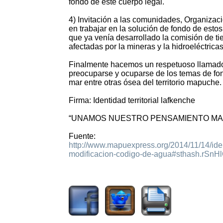
fondo de este cuerpo legal.
4) Invitación a las comunidades, Organizac
en trabajar en la solución de fondo de estos
que ya venía desarrollado la comisión de t
afectadas por la mineras y la hidroeléctricas
Finalmente hacemos un respetuoso llamado 
preocuparse y ocuparse de los temas de fond
mar entre otras ósea del territorio mapuche.
Firma: Identidad territorial lafkenche
“UNAMOS NUESTRO PENSAMIENTO MA
Fuente:
http://www.mapuexpress.org/2014/11/14/ide
modificacion-codigo-de-agua#sthash.rSnHl
1585