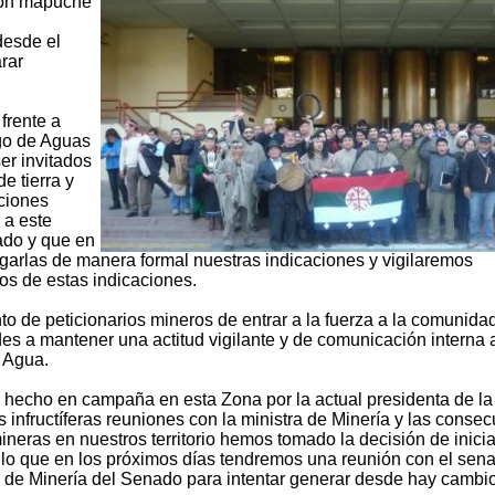
ción mapuche
desde el
rar
frente a
igo de Aguas
er invitados
e tierra y
ciones
 a este
ado y que en
arlas de manera formal nuestras indicaciones y vigilaremos
os de estas indicaciones.
to de peticionarios mineros de entrar a la fuerza a la comunida
 a mantener una actitud vigilante y de comunicación interna a
 Agua.
 hecho en campaña en esta Zona por la actual presidenta de la
s infructíferas reuniones con la ministra de Minería y las consec
eras en nuestros territorio hemos tomado la decisión de inicia
r lo que en los próximos días tendremos una reunión con el sen
ón de Minería del Senado para intentar generar desde hay cambi