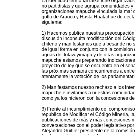
La Identidad territorial lafkenche organiza
no partidistas y que agrupa comunidades y
organizaciones mapuche vinculada la mar 
golfo de Arauco y Hasta Hualaihue de decla
siguiente:
1) Hacemos publica nuestras preocupación 
discusión inconsulta modificación del Cód
chileno y manifestamos que a pesar de no s
de igual forma en conjunto con la comisión d
aguas del futawiyimapu y de otras organiza
mapuche estamos preparando indicaciones
proyecto de ley que se encuentra en el sen
las próximas semana concurriremos a entreg
atentamente la votación de los parlamentari
2) Manifestamos nuestro rechazo a los inten
mapuche e invitamos a nuestras comunidades
como ya los hicieron con la concesiones de
3) Frente al incumplimiento del compromiso
republica de Modificar el Código Minería, la
publicaciones de más y más concesiones min
conversaciones con el poder legislativo po
Alejandro Guillier presidente de la comisi