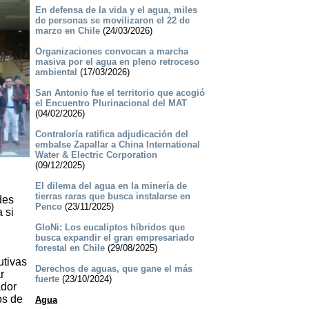
En defensa de la vida y el agua, miles
de personas se movilizaron el 22 de
marzo en Chile
(24/03/2026)
Organizaciones convocan a marcha
masiva por el agua en pleno retroceso
ambiental
(17/03/2026)
San Antonio fue el territorio que acogió
el Encuentro Plurinacional del MAT
(04/02/2026)
Contraloría ratifica adjudicación del
embalse Zapallar a China International
Water & Electric Corporation
(09/12/2025)
El dilema del agua en la minería de
tierras raras que busca instalarse en
des
Penco
(23/11/2025)
 si
GloNi: Los eucaliptos híbridos que
busca expandir el gran empresariado
forestal en Chile
(29/08/2025)
utivas
Derechos de aguas, que gane el más
r
fuerte
(23/10/2024)
ador
os de
Agua