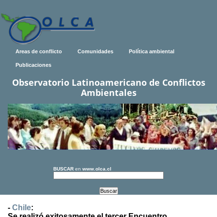
Areas de conflicto
Comunidades
Política ambiental
Publicaciones
Observatorio Latinoamericano de Conflictos
Ambientales
BUSCAR
en
www.olca.cl
-
Chile
:
Se realizó exitosamente el tercer Encuentro