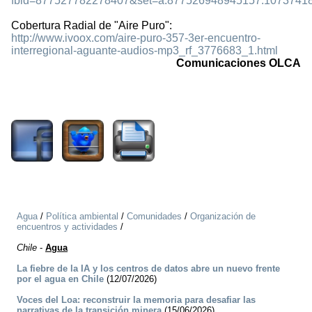
fbid=877527782278407&set=a.877526948945157.10737418
Cobertura Radial de "Aire Puro":
http://www.ivoox.com/aire-puro-357-3er-encuentro-
interregional-aguante-audios-mp3_rf_3776683_1.html
Comunicaciones OLCA
2107
Agua
/
Política ambiental
/
Comunidades
/
Organización de
encuentros y actividades
/
Chile
-
Agua
La fiebre de la IA y los centros de datos abre un nuevo frente
por el agua en Chile
(12/07/2026)
Voces del Loa: reconstruir la memoria para desafiar las
narrativas de la transición minera
(15/06/2026)