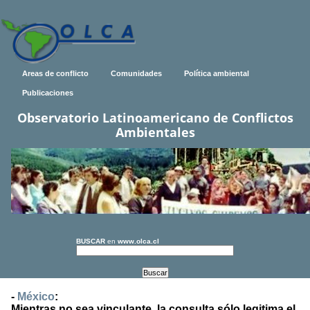
Areas de conflicto
Comunidades
Política ambiental
Publicaciones
Observatorio Latinoamericano de Conflictos
Ambientales
BUSCAR
en
www.olca.cl
-
México
:
Mientras no sea vinculante, la consulta sólo legitima el