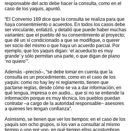
responsable del acto debe hacer la consulta, como en el
caso de los yaquis, apuntó.
“El Convenio 169 dice que la consulta se realiza para que
haya consentimiento o acuerdos. En todos los casos debe
ser vinculante, enfatizó, y detalló que puede haber muchas
variantes: que el pueblo dé su consentimiento al proyecto;
que dé un sí condicionado a que se modifique, o querer
ser socio del mismo o que haya un acuerdo parcial. Por
ejemplo, que los yaquis digan: ‘el acueducto es muy
grande’ y sólo permitan una parte, o que digan de plano
‘no quiero’”.
Además –precisó–, “se debe tomar en cuenta que la
consulta es un procedimiento, como en el caso de los
yaquis: como no hay ley ni reglamento, tienen que
pactarse reglas, desde cómo se va a dar información, en
qué lengua, impresa o en audio... que si no se entiende la
información porque es muy técnica, los pueblos puedan
contratar –a cargo de la autoridad responsable– asesores
a quienes les tengan confianza”.
Asimismo, se tienen que ver los tiempos: en el caso de los
yaquis son ocho grupos, si los van a consultar al mismo
tiempo o uno por uno, en qué tiempo ellos acostumbran