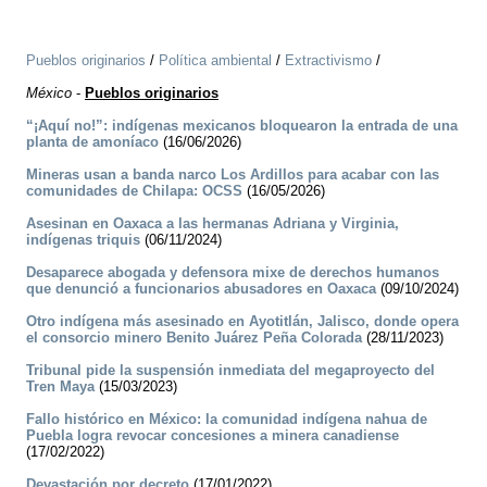
Pueblos originarios
/
Política ambiental
/
Extractivismo
/
México
-
Pueblos originarios
“¡Aquí no!”: indígenas mexicanos bloquearon la entrada de una
planta de amoníaco
(16/06/2026)
Mineras usan a banda narco Los Ardillos para acabar con las
comunidades de Chilapa: OCSS
(16/05/2026)
Asesinan en Oaxaca a las hermanas Adriana y Virginia,
indígenas triquis
(06/11/2024)
Desaparece abogada y defensora mixe de derechos humanos
que denunció a funcionarios abusadores en Oaxaca
(09/10/2024)
Otro indígena más asesinado en Ayotitlán, Jalisco, donde opera
el consorcio minero Benito Juárez Peña Colorada
(28/11/2023)
Tribunal pide la suspensión inmediata del megaproyecto del
Tren Maya
(15/03/2023)
Fallo histórico en México: la comunidad indígena nahua de
Puebla logra revocar concesiones a minera canadiense
(17/02/2022)
Devastación por decreto
(17/01/2022)