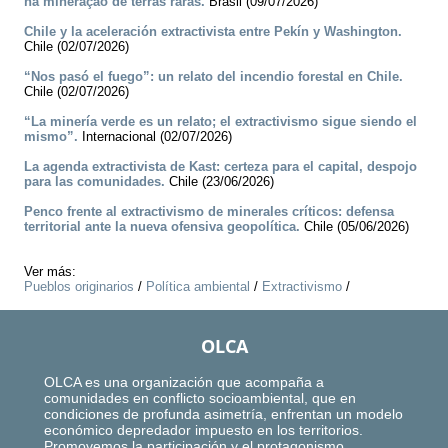
na mineração de terras raras.
Brasil (09/07/2026)
Chile y la aceleración extractivista entre Pekín y Washington.
Chile (02/07/2026)
“Nos pasó el fuego”: un relato del incendio forestal en Chile.
Chile (02/07/2026)
“La minería verde es un relato; el extractivismo sigue siendo el
mismo”.
Internacional (02/07/2026)
La agenda extractivista de Kast: certeza para el capital, despojo
para las comunidades.
Chile (23/06/2026)
Penco frente al extractivismo de minerales críticos: defensa
territorial ante la nueva ofensiva geopolítica.
Chile (05/06/2026)
Ver más:
Pueblos originarios
/
Política ambiental
/
Extractivismo
/
OLCA
OLCA es una organización que acompaña a
comunidades en conflicto socioambiental, que en
condiciones de profunda asimetría, enfrentan un modelo
económico depredador impuesto en los territorios.
Promovemos la participación y el protagonismo