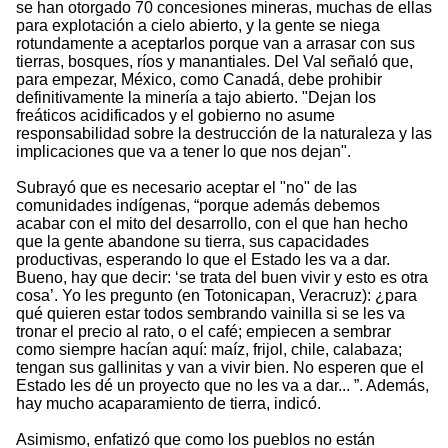
se han otorgado 70 concesiones mineras, muchas de ellas
para explotación a cielo abierto, y la gente se niega
rotundamente a aceptarlos porque van a arrasar con sus
tierras, bosques, ríos y manantiales. Del Val señaló que,
para empezar, México, como Canadá, debe prohibir
definitivamente la minería a tajo abierto. "Dejan los
freáticos acidificados y el gobierno no asume
responsabilidad sobre la destrucción de la naturaleza y las
implicaciones que va a tener lo que nos dejan".
Subrayó que es necesario aceptar el "no" de las
comunidades indígenas, “porque además debemos
acabar con el mito del desarrollo, con el que han hecho
que la gente abandone su tierra, sus capacidades
productivas, esperando lo que el Estado les va a dar.
Bueno, hay que decir: ‘se trata del buen vivir y esto es otra
cosa’. Yo les pregunto (en Totonicapan, Veracruz): ¿para
qué quieren estar todos sembrando vainilla si se les va
tronar el precio al rato, o el café; empiecen a sembrar
como siempre hacían aquí: maíz, frijol, chile, calabaza;
tengan sus gallinitas y van a vivir bien. No esperen que el
Estado les dé un proyecto que no les va a dar... ”. Además,
hay mucho acaparamiento de tierra, indicó.
Asimismo, enfatizó que como los pueblos no están