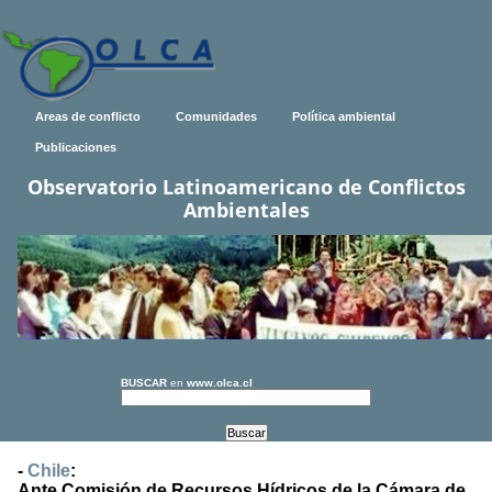
Areas de conflicto
Comunidades
Política ambiental
Publicaciones
Observatorio Latinoamericano de Conflictos
Ambientales
BUSCAR
en
www.olca.cl
-
Chile
:
Ante Comisión de Recursos Hídricos de la Cámara de