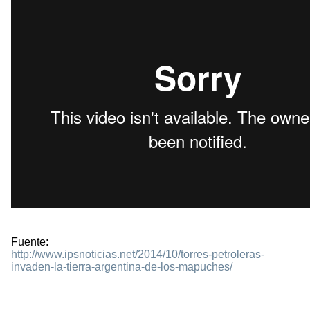
Fuente:
http://www.ipsnoticias.net/2014/10/torres-petroleras-
invaden-la-tierra-argentina-de-los-mapuches/
1597