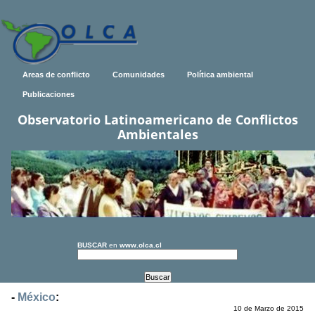
Areas de conflicto
Comunidades
Política ambiental
Publicaciones
Observatorio Latinoamericano de Conflictos
Ambientales
BUSCAR
en
www.olca.cl
-
México
:
10 de Marzo de 2015