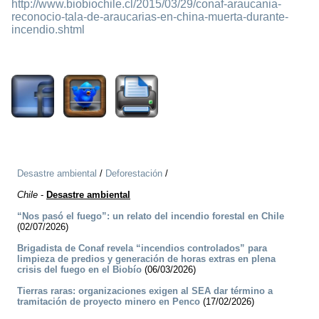
http://www.biobiochile.cl/2015/03/29/conaf-araucania-
reconocio-tala-de-araucarias-en-china-muerta-durante-
incendio.shtml
2874
Desastre ambiental
/
Deforestación
/
Chile
-
Desastre ambiental
“Nos pasó el fuego”: un relato del incendio forestal en Chile
(02/07/2026)
Brigadista de Conaf revela “incendios controlados” para
limpieza de predios y generación de horas extras en plena
crisis del fuego en el Biobío
(06/03/2026)
Tierras raras: organizaciones exigen al SEA dar término a
tramitación de proyecto minero en Penco
(17/02/2026)