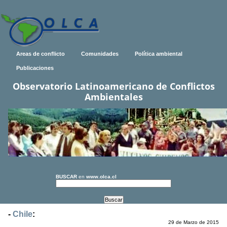
Areas de conflicto
Comunidades
Política ambiental
Publicaciones
Observatorio Latinoamericano de Conflictos
Ambientales
BUSCAR
en
www.olca.cl
-
Chile
:
29 de Marzo de 2015