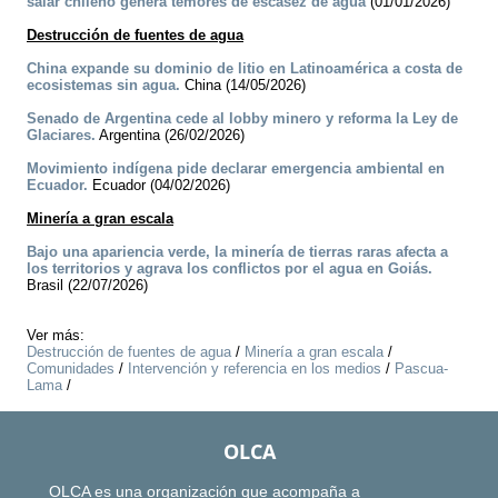
salar chileno genera temores de escasez de agua
(01/01/2026)
Destrucción de fuentes de agua
China expande su dominio de litio en Latinoamérica a costa de
ecosistemas sin agua.
China (14/05/2026)
Senado de Argentina cede al lobby minero y reforma la Ley de
Glaciares.
Argentina (26/02/2026)
Movimiento indígena pide declarar emergencia ambiental en
Ecuador.
Ecuador (04/02/2026)
Minería a gran escala
Bajo una apariencia verde, la minería de tierras raras afecta a
los territorios y agrava los conflictos por el agua en Goiás.
Brasil (22/07/2026)
Ver más:
Destrucción de fuentes de agua
/
Minería a gran escala
/
Comunidades
/
Intervención y referencia en los medios
/
Pascua-
Lama
/
OLCA
OLCA es una organización que acompaña a