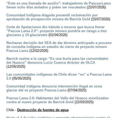
“Esto es una llamada de auxilio”: trabajadores de Pascua-Lama
llevan ocho días aislados y piden ser rescatados
(22/07/2026)
Comunidad Indígena diaguita presentó reclamación por
aprobación de prospección minera de Barrick Gold
(15/07/2026)
Corte de Apelaciones dio trámite a recurso que busca frenar
“Pascua Lama 2.0”: proyecto minero pondría en riesgo a tres
glaciares y 14 glaciaretes
(01/04/2026)
Rechazan decisión del SEA de dar término anticipado a proceso
de consulta indígena en estudio de cierre de proyecto minero
Pascua Lama
(12/02/2026)
Barrick vuelve a la carga: “Es una burla para las comunidades
del Huasco” denuncia Lucio Cuenca director de OLCA
(12/05/2025)
Las comunidades indígenas de Chile dicen “no” a Pascua Lama
2.0
(05/05/2025)
Comunidad indígena denuncia intervención ilegal en zona
glaciar del ex proyecto Pascua Lama
(07/04/2025)
Pascua Lama 2.0: Habitantes del Valle del Huasco movilizados
contra el nuevo proyecto de Barrick Gold
(22/03/2025)
Chile
-
Destrucción de fuentes de agua
Hasta el 1 de julio: participa y presenta observaciones contra el