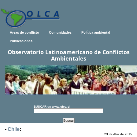
Areas de conflicto
Comunidades
Política ambiental
Publicaciones
Observatorio Latinoamericano de Conflictos
Ambientales
BUSCAR
en
www.olca.cl
-
Chile
:
23 de Abril de 2015