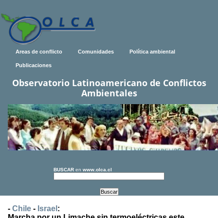
Areas de conflicto
Comunidades
Política ambiental
Publicaciones
Observatorio Latinoamericano de Conflictos
Ambientales
BUSCAR
en
www.olca.cl
-
Chile
-
Israel
:
Marcha por un Limache sin termoeléctricas este