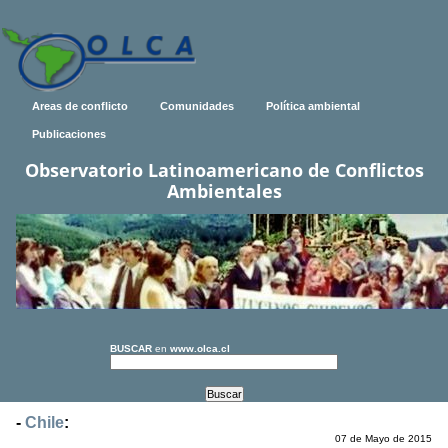
Areas de conflicto
Comunidades
Política ambiental
Publicaciones
Observatorio Latinoamericano de Conflictos
Ambientales
BUSCAR
en
www.olca.cl
-
Chile
:
07 de Mayo de 2015