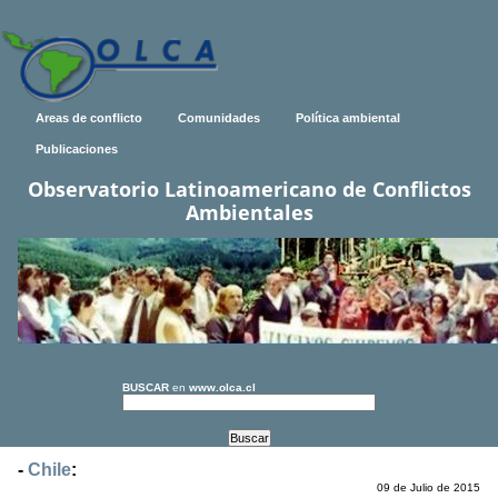
Areas de conflicto
Comunidades
Política ambiental
Publicaciones
Observatorio Latinoamericano de Conflictos
Ambientales
BUSCAR
en
www.olca.cl
-
Chile
:
09 de Julio de 2015