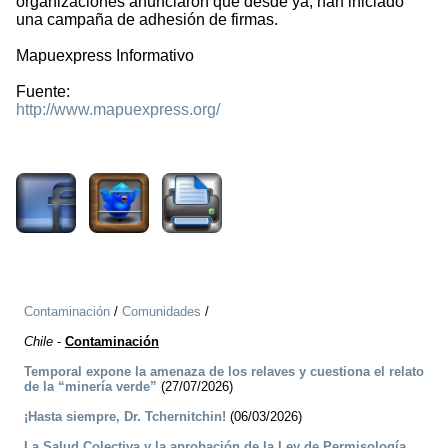
organizaciones anunciaron que desde ya, han iniciado
una campaña de adhesión de firmas.
Mapuexpress Informativo
Fuente:
http://www.mapuexpress.org/
1291
Contaminación
/
Comunidades
/
Chile
-
Contaminación
Temporal expone la amenaza de los relaves y cuestiona el relato
de la “minería verde”
(27/07/2026)
¡Hasta siempre, Dr. Tchernitchin!
(06/03/2026)
La Salud Colectiva y la aprobación de la Ley de Permisología