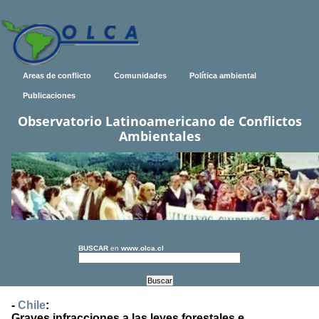
Areas de conflicto
Comunidades
Política ambiental
Publicaciones
Observatorio Latinoamericano de Conflictos
Ambientales
BUSCAR
en
www.olca.cl
-
Chile
:
Graves infracciones a las leyes forestales e