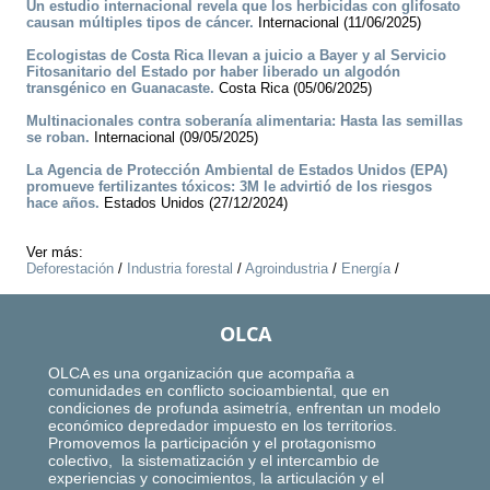
Un estudio internacional revela que los herbicidas con glifosato
causan múltiples tipos de cáncer.
Internacional (11/06/2025)
Ecologistas de Costa Rica llevan a juicio a Bayer y al Servicio
Fitosanitario del Estado por haber liberado un algodón
transgénico en Guanacaste.
Costa Rica (05/06/2025)
Multinacionales contra soberanía alimentaria: Hasta las semillas
se roban.
Internacional (09/05/2025)
La Agencia de Protección Ambiental de Estados Unidos (EPA)
promueve fertilizantes tóxicos: 3M le advirtió de los riesgos
hace años.
Estados Unidos (27/12/2024)
Ver más:
Deforestación
/
Industria forestal
/
Agroindustria
/
Energía
/
OLCA
OLCA es una organización que acompaña a
comunidades en conflicto socioambiental, que en
condiciones de profunda asimetría, enfrentan un modelo
económico depredador impuesto en los territorios.
Promovemos la participación y el protagonismo
colectivo, la sistematización y el intercambio de
experiencias y conocimientos, la articulación y el