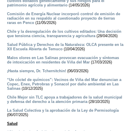
cultivos editados genéticamente y sus riesgos para el
patrimonio agrícola y alimentario
(14/05/2026)
Comisión de Energía Nuclear incorporó control de emisión de
radiación en su respaldo al cuestionado proyecto de tierras
raras en Penco
(11/05/2026)
Chile y la desregulación de los cultivos editados: Una decisión
que tensiona ciencia, transparencia y agricultura
(28/04/2026)
Salud Pública y Derechos de la Naturaleza: OLCA presente en la
XII Escuela Abierta de Temuco
(10/04/2026)
Malos olores en Las Salinas provocan evacuación y síntomas
de intoxicación en residentes de Viña del Mar
(17/03/2026)
¡Hasta siempre, Dr. Tchernitchin!
(06/03/2026)
“Un cóctel de químicos”: Vecinos de Viña del Mar denuncian a
Copec, Enex, Petrobras y Sonacol por daño ambiental en Las
Salinas
(10/12/2025)
Chile Mejor sin TLC apoya a trabajadores de la salud municipal
y defensa del derecho a la atención primaria
(28/10/2025)
La Salud Colectiva y la aprobación de la Ley de Permisología
(06/07/2025)
Salud