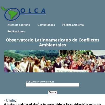
Areas de conflicto
Comunidades
Política ambiental
Publicaciones
Observatorio Latinoamericano de Conflictos
Ambientales
BUSCAR
en
www.olca.cl
-
Chile
:
Alertan sobre el daño irreparable a la población que se