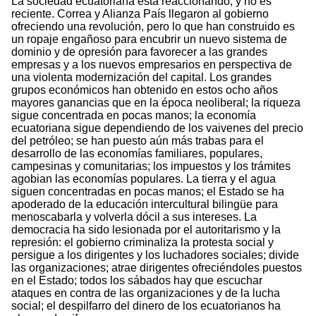
La sociedad ecuatoriana está reaccionando, y no es
reciente. Correa y Alianza País llegaron al gobierno
ofreciendo una revolución, pero lo que han construido es
un ropaje engañoso para encubrir un nuevo sistema de
dominio y de opresión para favorecer a las grandes
empresas y a los nuevos empresarios en perspectiva de
una violenta modernización del capital. Los grandes
grupos económicos han obtenido en estos ocho años
mayores ganancias que en la época neoliberal; la riqueza
sigue concentrada en pocas manos; la economía
ecuatoriana sigue dependiendo de los vaivenes del precio
del petróleo; se han puesto aún más trabas para el
desarrollo de las economías familiares, populares,
campesinas y comunitarias; los impuestos y los trámites
agobian las economías populares. La tierra y el agua
siguen concentradas en pocas manos; el Estado se ha
apoderado de la educación intercultural bilingüe para
menoscabarla y volverla dócil a sus intereses. La
democracia ha sido lesionada por el autoritarismo y la
represión: el gobierno criminaliza la protesta social y
persigue a los dirigentes y los luchadores sociales; divide
las organizaciones; atrae dirigentes ofreciéndoles puestos
en el Estado; todos los sábados hay que escuchar
ataques en contra de las organizaciones y de la lucha
social; el despilfarro del dinero de los ecuatorianos ha