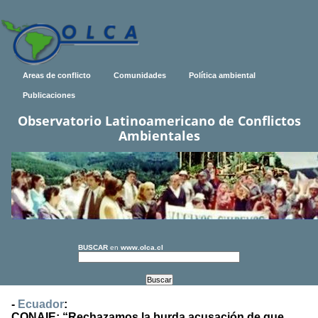
Areas de conflicto
Comunidades
Política ambiental
Publicaciones
Observatorio Latinoamericano de Conflictos
Ambientales
BUSCAR
en
www.olca.cl
-
Ecuador
:
CONAIE: “Rechazamos la burda acusación de que