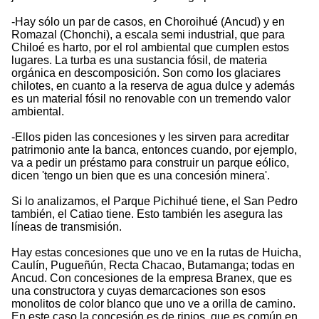
-Hay sólo un par de casos, en Choroihué (Ancud) y en
Romazal (Chonchi), a escala semi industrial, que para
Chiloé es harto, por el rol ambiental que cumplen estos
lugares. La turba es una sustancia fósil, de materia
orgánica en descomposición. Son como los glaciares
chilotes, en cuanto a la reserva de agua dulce y además
es un material fósil no renovable con un tremendo valor
ambiental.
-Ellos piden las concesiones y les sirven para acreditar
patrimonio ante la banca, entonces cuando, por ejemplo,
va a pedir un préstamo para construir un parque eólico,
dicen 'tengo un bien que es una concesión minera'.
Si lo analizamos, el Parque Pichihué tiene, el San Pedro
también, el Catiao tiene. Esto también les asegura las
líneas de transmisión.
Hay estas concesiones que uno ve en la rutas de Huicha,
Caulín, Pugueñún, Recta Chacao, Butamanga; todas en
Ancud. Con concesiones de la empresa Branex, que es
una constructora y cuyas demarcaciones son esos
monolitos de color blanco que uno ve a orilla de camino.
En este caso la concesión es de ripios, que es común en