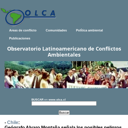
Areas de conflicto
Comunidades
Política ambiental
Publicaciones
Observatorio Latinoamericano de Conflictos
Ambientales
BUSCAR
en
www.olca.cl
-
Chile
:
Geógrafo Alvaro Montaña señala los posibles peligros