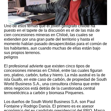
Uno de esos temas que el joven geógrafo chilote ha
puesto en el tapete de la discusión es el de las más de
cien concesiones mineras en Chiloé, las cuales se
extienden por una gran parte del territorio y hasta el
momento habían pasado desapercibidas para el común de
los habitantes, aun cuando muchas de ellas están bajo
sus propios terrenos.
peligros
El profesional advierte que existen cinco tipos de
concesiones mineras en Chiloé, entre las cuales figuran
oro, platino, carbón, turba y hierro. La más austral es la de
isla Guafo, en este caso de carbón, de propiedad de South
World Business S.A., una consultora chilena que entre
otros negocios está detrás de la cuestionada central
termoeléctrica a carbón y biomasa Pirquenes.
Los dueños de South World Business S.A. son Paul
Fontaine y Rodrigo Danús. El primero es ex asesor
económico del ex candidato presidencial del PRO, Marco