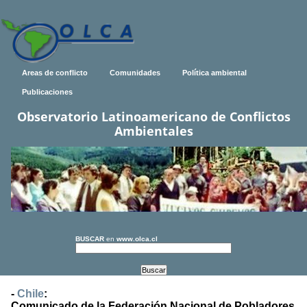
Areas de conflicto
Comunidades
Política ambiental
Publicaciones
Observatorio Latinoamericano de Conflictos
Ambientales
BUSCAR
en
www.olca.cl
-
Chile
:
Comunicado de la Federación Nacional de Pobladores