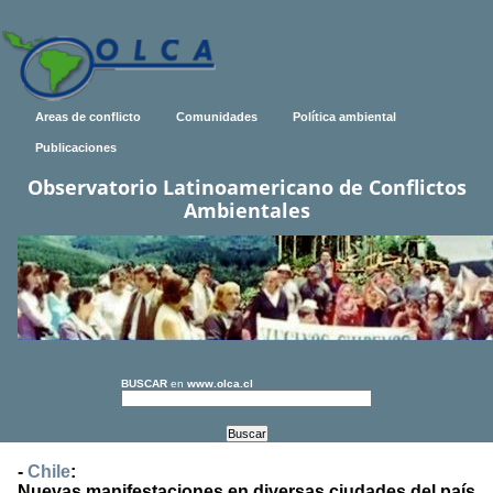
Areas de conflicto
Comunidades
Política ambiental
Publicaciones
Observatorio Latinoamericano de Conflictos
Ambientales
BUSCAR
en
www.olca.cl
-
Chile
:
Nuevas manifestaciones en diversas ciudades del país