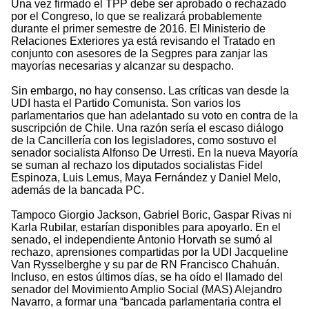
Una vez firmado el TPP debe ser aprobado o rechazado
por el Congreso, lo que se realizará probablemente
durante el primer semestre de 2016. El Ministerio de
Relaciones Exteriores ya está revisando el Tratado en
conjunto con asesores de la Segpres para zanjar las
mayorías necesarias y alcanzar su despacho.
Sin embargo, no hay consenso. Las críticas van desde la
UDI hasta el Partido Comunista. Son varios los
parlamentarios que han adelantado su voto en contra de la
suscripción de Chile. Una razón sería el escaso diálogo
de la Cancillería con los legisladores, como sostuvo el
senador socialista Alfonso De Urresti. En la nueva Mayoría
se suman al rechazo los diputados socialistas Fidel
Espinoza, Luis Lemus, Maya Fernández y Daniel Melo,
además de la bancada PC.
Tampoco Giorgio Jackson, Gabriel Boric, Gaspar Rivas ni
Karla Rubilar, estarían disponibles para apoyarlo. En el
senado, el independiente Antonio Horvath se sumó al
rechazo, aprensiones compartidas por la UDI Jacqueline
Van Rysselberghe y su par de RN Francisco Chahuán.
Incluso, en estos últimos días, se ha oído el llamado del
senador del Movimiento Amplio Social (MAS) Alejandro
Navarro, a formar una “bancada parlamentaria contra el