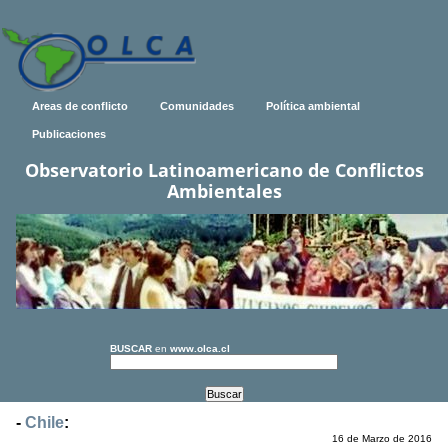
Areas de conflicto
Comunidades
Política ambiental
Publicaciones
Observatorio Latinoamericano de Conflictos
Ambientales
BUSCAR
en
www.olca.cl
-
Chile
:
16 de Marzo de 2016