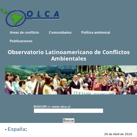
Areas de conflicto
Comunidades
Política ambiental
Publicaciones
Observatorio Latinoamericano de Conflictos
Ambientales
BUSCAR
en
www.olca.cl
-
España
:
26 de Abril de 2016