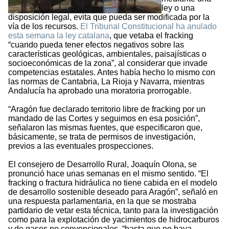
ley o una
disposición legal, evita que pueda ser modificada por la
vía de los recursos.
El Tribunal Constitucional ha anulado
esta semana la ley catalana
, que vetaba el fracking
“cuando pueda tener efectos negativos sobre las
características geológicas, ambientales, paisajísticas o
socioeconómicas de la zona”, al considerar que invade
competencias estatales. Antes había hecho lo mismo con
las normas de Cantabria, La Rioja y Navarra, mientras
Andalucía ha aprobado una moratoria prorrogable.
“Aragón fue declarado territorio libre de fracking por un
mandado de las Cortes y seguimos en esa posición”,
señalaron las mismas fuentes, que especificaron que,
básicamente, se trata de permisos de investigación,
previos a las eventuales prospecciones.
El consejero de Desarrollo Rural, Joaquín Olona, se
pronunció hace unas semanas en el mismo sentido. “El
fracking o fractura hidráulica no tiene cabida en el modelo
de desarrollo sostenible deseado para Aragón”, señaló en
una respuesta parlamentaria, en la que se mostraba
partidario de vetar esta técnica, tanto para la investigación
como para la explotación de yacimientos de hidrocarburos
y de gases no convencionales, “hasta que no haya