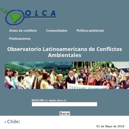
Areas de conflicto
Comunidades
Política ambiental
Publicaciones
Observatorio Latinoamericano de Conflictos
Ambientales
BUSCAR
en
www.olca.cl
-
Chile
:
01 de Mayo de 2016