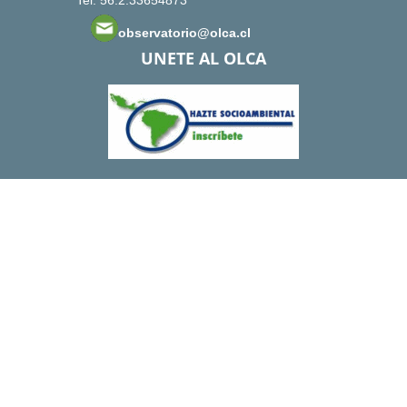
Tel: 56.2.33654873
observatorio@olca.cl
UNETE AL OLCA