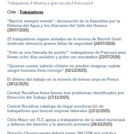
Trabajadores
/
Minería a gran escala
/
Antucoya
/
Chile
-
Trabajadores
“Barrick siempre miente”: declaración de la Asamblea por la
Defensa del Agua y los Glaciares del Valle del Huasco
(28/07/2026)
23 trabajadores siguen aislados en la minera de Barrick Gold:
sindicato denuncia graves fallas de seguridad
(24/07/2026)
“Esto es una llamada de auxilio”: trabajadores de Pascua-Lama
llevan ocho días aislados y piden ser rescatados
(22/07/2026)
“Quienes comen salmón chileno no pueden imaginar cuánta
sangre humana lleva consigo”
(02/12/2025)
El dilema del trabajo en la minería de tierras raras en Penco
(28/11/2025)
Central Rucalhue frena faenas tras problemas identificados por
Dirección del Trabajo
(17/11/2025)
Central Rucalhue cataloga de ilegal movilización de
trabajadores que buscan mejoras laborales
(12/11/2025)
Chile Mejor sin TLC apoya a trabajadores de la salud municipal
y defensa del derecho a la atención primaria
(28/10/2025)
División Chuquicamata deberá pagar 300 UTM por práctica