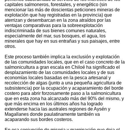
capitales salmoneros, forestales, y energético (sin
mencionar las más de doscientas peticiones mineras de
explotación que hay registradas en la provincia) que
aterrizan y desembarcan en la zona atraídos por las
ventajas comparativas para la sobreexplotación
indiscriminada de sus bienes comunes naturales,
especialmente del mar, sus bosques, el agua, los
minerales que hay en sus entrañas y sus paisajes, entre
otros.
Este proceso también implica la exclusión y explotación
de las comunidades locales, que en el caso concreto de la
salmonicultura a gran escala en Chiloé ha significado el
desplazamiento de las comunidades locales y de sus
economías locales basadas en la pesca artesanal y
recolección de algas (junto a una pequeña agricultura de
subsistencia) por la ocupación y acaparamiento del borde
costero para abrir forzosamente paso a la salmonicultura
que en esta zona ha alcanzado más del 90% del mismo, y
que más encima en los últimos años ha logrado
extenderse hacia las australes regiones de Aysén y
Magallanes donde paulatinamente también va
acaparando sus bordes costeros.
En esa conjunción de miseria y marginación que deja el