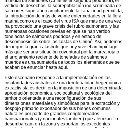
mundial de salmones (Chile es el segundo productor), el
vertido de desechos, la sobrepoblación indiscriminada de
salmones superando ampliamente la capacidad permitida,
la introducción de más de veinte enfermedades en la flora
marina como es el caso del virus ISA que más de una vez
ha provocado una grave crisis del rubro salmonero, y las
numerosas ocasiones previas en que se han vertido
toneladas de salmones podridos y en estado de
descomposición sobre las costas de Chiloé. Así, podemos
decir que la gran catástrofe que hoy vive el archipiélago
más que ser una situación coyuntural por la marea roja o
el arrojamiento reciente de toneladas de salmones
muertos es una sumatoria de todos los elementos que se
acaban de enunciar hasta aquí.
Este escenario responde a la implementación en las
insularidades australes de una territorialidad hegemónica
extractivista es decir, en la imposición de una determinada
apropiación económica, sociocultural y ecológica del
territorio orientada a una reconfiguración de sus
dimensiones materiales y simbólicas para la extracción y
despojo primario exportador de sus bienes comunes
naturales por parte de grandes conglomerados
transnacionales (y nacionales también) que aterrizan –o
desembarcan- en la zona y exportan los excedentes