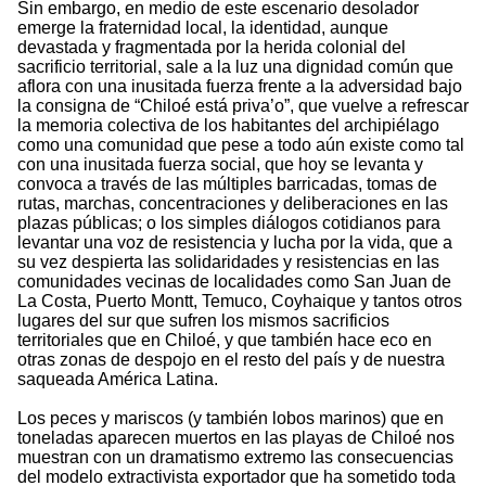
Sin embargo, en medio de este escenario desolador
emerge la fraternidad local, la identidad, aunque
devastada y fragmentada por la herida colonial del
sacrificio territorial, sale a la luz una dignidad común que
aflora con una inusitada fuerza frente a la adversidad bajo
la consigna de “Chiloé está priva’o”, que vuelve a refrescar
la memoria colectiva de los habitantes del archipiélago
como una comunidad que pese a todo aún existe como tal
con una inusitada fuerza social, que hoy se levanta y
convoca a través de las múltiples barricadas, tomas de
rutas, marchas, concentraciones y deliberaciones en las
plazas públicas; o los simples diálogos cotidianos para
levantar una voz de resistencia y lucha por la vida, que a
su vez despierta las solidaridades y resistencias en las
comunidades vecinas de localidades como San Juan de
La Costa, Puerto Montt, Temuco, Coyhaique y tantos otros
lugares del sur que sufren los mismos sacrificios
territoriales que en Chiloé, y que también hace eco en
otras zonas de despojo en el resto del país y de nuestra
saqueada América Latina.
Los peces y mariscos (y también lobos marinos) que en
toneladas aparecen muertos en las playas de Chiloé nos
muestran con un dramatismo extremo las consecuencias
del modelo extractivista exportador que ha sometido toda