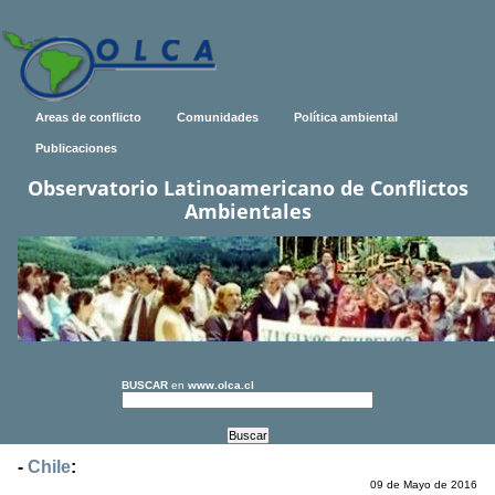
Areas de conflicto
Comunidades
Política ambiental
Publicaciones
Observatorio Latinoamericano de Conflictos
Ambientales
BUSCAR
en
www.olca.cl
-
Chile
:
09 de Mayo de 2016