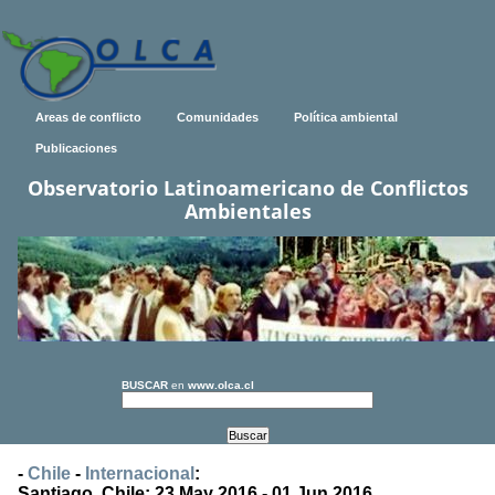
Areas de conflicto
Comunidades
Política ambiental
Publicaciones
Observatorio Latinoamericano de Conflictos
Ambientales
BUSCAR
en
www.olca.cl
-
Chile
-
Internacional
:
Santiago, Chile: 23 May 2016 - 01 Jun 2016