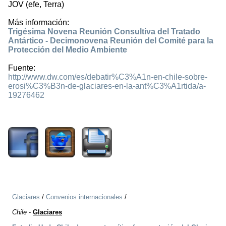
JOV (efe, Terra)
Más información:
Trigésima Novena Reunión Consultiva del Tratado
Antártico - Decimonovena Reunión del Comité para la
Protección del Medio Ambiente
Fuente:
http://www.dw.com/es/debatir%C3%A1n-en-chile-sobre-
erosi%C3%B3n-de-glaciares-en-la-ant%C3%A1rtida/a-
19276462
8218
Glaciares
/
Convenios internacionales
/
Chile
-
Glaciares