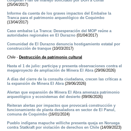
congelan Plan de manejo solicitado por DOH a Conaf
(25/04/2017)
Informe da cuenta de los graves impactos del Embalse la
Tranca para el patrimonio arqueológico de Coquimbo
(13/04/2017)
Caso embalse La Tranca: Desesperación del MOP reúne a
autoridades regionales en El Durazno
(01/04/2017)
Comunidad de El Durazno denuncia hostigamiento estatal por
construcción de tranque
(10/03/2017)
Chile
-
Destrucción de patrimonio cultural
Hasta el 1 de julio: participa y presenta observaciones contra el
megaproyecto de ampliación de Minera El Abra
(29/06/2026)
A días del cierre de la consulta ciudadana, crecen las críticas a
la expansión de Minera El Abra
(29/06/2026)
Alertan que expansión de Minera El Abra amenaza patrimonio
arqueológico y ecosistemas del desierto
(09/06/2026)
Reiteran alertas por impactos que provocará construcción y
funcionamiento de planta desaladora en sector de El Panul,
comuna de Coquimbo
(16/01/2024)
Pueblo indígena mapuche williche presenta queja en Noruega
contra Statkraft por violación de derechos en Chile
(14/09/2023)