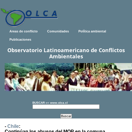
Areas de conflicto
Comunidades
Política ambiental
Publicaciones
Observatorio Latinoamericano de Conflictos
Ambientales
BUSCAR
en
www.olca.cl
-
Chile
:
Continúan los abusos del MOP en la comuna