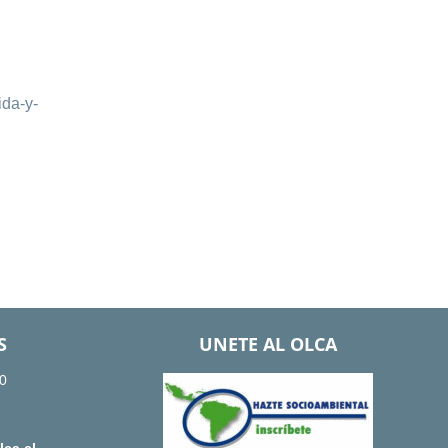
ida-y-
S
UNETE AL OLCA
0