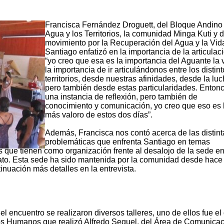
Francisca Fernández Droguett, del Bloque Andino 
Agua y los Territorios, la comunidad Minga Kuti y d
movimiento por la Recuperación del Agua y la Vid
Santiago enfatizó en la importancia de la articulac
“yo creo que esa es la importancia del Aguante la 
la importancia de ir articulándonos entre los distin
territorios, desde nuestras afinidades, desde la luc
pero también desde estas particularidades. Enton
una instancia de reflexión, pero también de
conocimiento y comunicación, yo creo que eso es 
más valoro de estos dos días”.
Además, Francisca nos contó acerca de las distint
problemáticas que enfrenta Santiago en temas
s que tienen como organización frente al desalojo de la sede e
dato. Esta sede ha sido mantenida por la comunidad desde hace
inuación más detalles en la entrevista.
el encuentro se realizaron diversos talleres, uno de ellos fue el
s Humanos que realizó Alfredo Seguel, del Área de Comunica