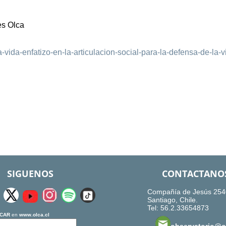
es Olca
vida-enfatizo-en-la-articulacion-social-para-la-defensa-de-la-v
SIGUENOS
CONTACTANO
Compañía de Jesús 254
Santiago, Chile.
Tel: 56.2.33654873
CAR
en
www.olca.cl