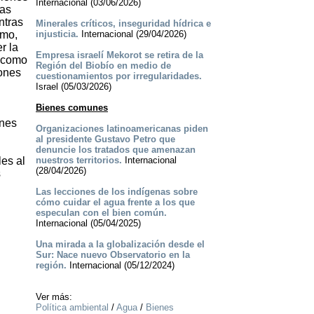
Internacional (03/06/2026)
las
ntras
Minerales críticos, inseguridad hídrica e
smo,
injusticia.
Internacional (29/04/2026)
r la
Empresa israelí Mekorot se retira de la
l como
Región del Biobío en medio de
iones
cuestionamientos por irregularidades.
Israel (05/03/2026)
Bienes comunes
ones
Organizaciones latinoamericanas piden
al presidente Gustavo Petro que
denuncie los tratados que amenazan
es al
nuestros territorios.
Internacional
(28/04/2026)
s
Las lecciones de los indígenas sobre
cómo cuidar el agua frente a los que
especulan con el bien común.
Internacional (05/04/2025)
Una mirada a la globalización desde el
Sur: Nace nuevo Observatorio en la
región.
Internacional (05/12/2024)
Ver más:
Política ambiental
/
Agua
/
Bienes