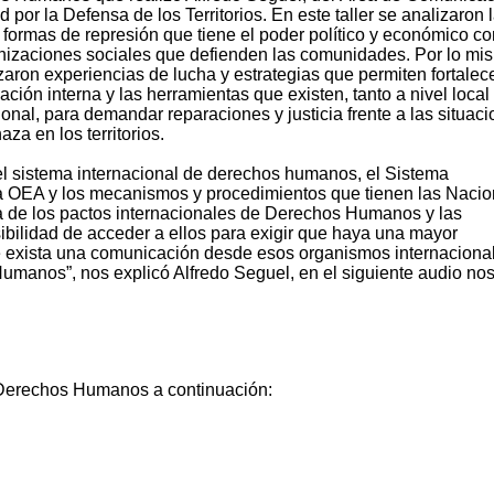
d por la Defensa de los Territorios. En este taller se analizaron 
s formas de represión que tiene el poder político y económico co
nizaciones sociales que defienden las comunidades. Por lo mi
zaron experiencias de lucha y estrategias que permiten fortalece
ción interna y las herramientas que existen, tanto a nivel loca
ional, para demandar reparaciones y justicia frente a las situac
za en los territorios.
l sistema internacional de derechos humanos, el Sistema
 OEA y los mecanismos y procedimientos que tienen las Naci
a de los pactos internacionales de Derechos Humanos y las
ibilidad de acceder a ellos para exigir que haya una mayor
e exista una comunicación desde esos organismos internacional
manos”, nos explicó Alfredo Seguel, en el siguiente audio no
e Derechos Humanos a continuación: