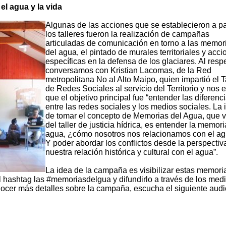
l agua y la vida
Algunas de las acciones que se establecieron a pa
los talleres fueron la realización de campañas
articuladas de comunicación en torno a las memor
del agua, el pintado de murales territoriales y acc
específicas en la defensa de los glaciares. Al resp
conversamos con Kristian Lacomas, de la Red
metropolitana No al Alto Maipo, quien impartió el T
de Redes Sociales al servicio del Territorio y nos 
que el objetivo principal fue “entender las diferenc
entre las redes sociales y los medios sociales. La 
de tomar el concepto de Memorias del Agua, que 
del taller de justicia hídrica, es entender la memori
agua, ¿cómo nosotros nos relacionamos con el ag
Y poder abordar los conflictos desde la perspectiv
nuestra relación histórica y cultural con el agua”.
La idea de la campaña es visibilizar estas memori
l hashtag las #memoriasdelgua y difundirlo a través de los med
ocer más detalles sobre la campaña, escucha el siguiente audi