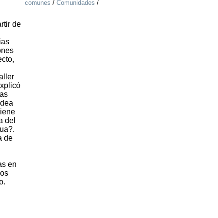
comunes
/
Comunidades
/
rtir de
ias
iones
ecto,
aller
explicó
ias
idea
viene
a del
ua?.
a de
as en
ios
o.