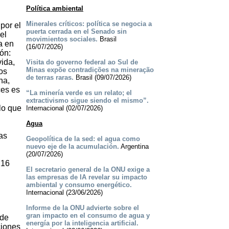
Política ambiental
Minerales críticos: política se negocia a
por el
puerta cerrada en el Senado sin
el
movimientos sociales.
Brasil
a en
(16/07/2026)
ión:
vida,
Visita do governo federal ao Sul de
Minas expõe contradições na mineração
tos
de terras raras.
Brasil (09/07/2026)
ha,
ces es
“La minería verde es un relato; el
extractivismo sigue siendo el mismo”.
lo que
Internacional (02/07/2026)
Agua
as
Geopolítica de la sed: el agua como
nuevo eje de la acumulación.
Argentina
n
(20/07/2026)
 16
El secretario general de la ONU exige a
las empresas de IA revelar su impacto
ambiental y consumo energético.
Internacional (23/06/2026)
Informe de la ONU advierte sobre el
gran impacto en el consumo de agua y
 de
energía por la inteligencia artificial.
ciones