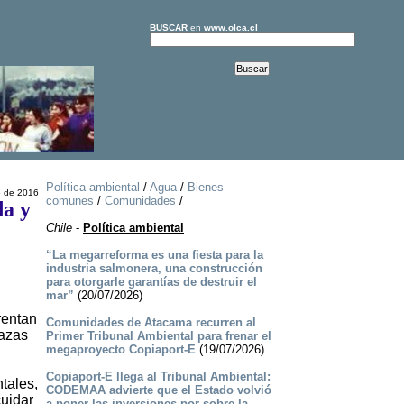
BUSCAR
en
www.olca.cl
Política ambiental
/
Agua
/
Bienes
e de 2016
comunes
/
Comunidades
/
da y
Chile
-
Política ambiental
“La megarreforma es una fiesta para la
industria salmonera, una construcción
para otorgarle garantías de destruir el
mar”
(20/07/2026)
rentan
Comunidades de Atacama recurren al
nazas
Primer Tribunal Ambiental para frenar el
megaproyecto Copiaport-E
(19/07/2026)
Copiaport-E llega al Tribunal Ambiental:
tales,
CODEMAA advierte que el Estado volvió
cuidar
a poner las inversiones por sobre la