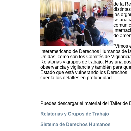
de la Re
distinta
las orga
se anali
comunica
internac
de amena
“Vimos e
Interamericano de Derechos Humanos de la
Unidas, como son los Comités de Vigilanci
Relatorías y grupos de trabajo. Hay una pos
observancia y vigilancia y también para qu
Estado que está vulnerando los Derechos Hu
cuenta los detalles en profundidad.
Puedes descargar el material del Taller d
Relatorías y Grupos de Trabajo
Sistema de Derechos Humanos