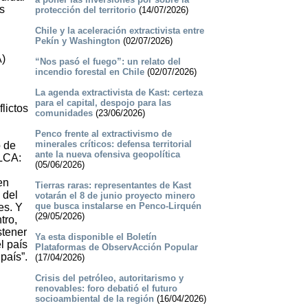
os
protección del territorio
(14/07/2026)
Chile y la aceleración extractivista entre
Pekín y Washington
(02/07/2026)
A)
“Nos pasó el fuego”: un relato del
incendio forestal en Chile
(02/07/2026)
La agenda extractivista de Kast: certeza
para el capital, despojo para las
lictos
comunidades
(23/06/2026)
Penco frente al extractivismo de
minerales críticos: defensa territorial
o de
ante la nueva ofensiva geopolítica
OLCA:
(05/06/2026)
en
Tierras raras: representantes de Kast
 del
votarán el 8 de junio proyecto minero
que busca instalarse en Penco-Lirquén
es. Y
(29/05/2026)
tro,
stener
Ya esta disponible el Boletín
l país
Plataformas de ObservAcción Popular
país”.
(17/04/2026)
Crisis del petróleo, autoritarismo y
renovables: foro debatió el futuro
socioambiental de la región
(16/04/2026)