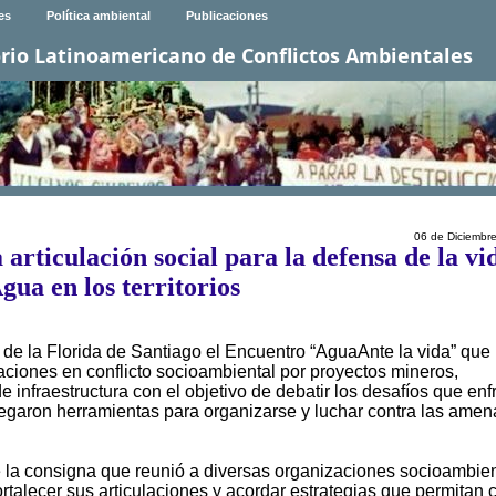
es
Política ambiental
Publicaciones
rio Latinoamericano de Conflictos Ambientales
06 de Diciembr
 articulación social para la defensa de la vi
Agua en los territorios
 de la Florida de Santiago el Encuentro “AguaAnte la vida” que
ciones en conflicto socioambiental por proyectos mineros,
e infraestructura con el objetivo de debatir los desafíos que enf
ntregaron herramientas para organizarse y luchar contra las ame
e la consigna que reunió a diversas organizaciones socioambien
rtalecer sus articulaciones y acordar estrategias que permitan 